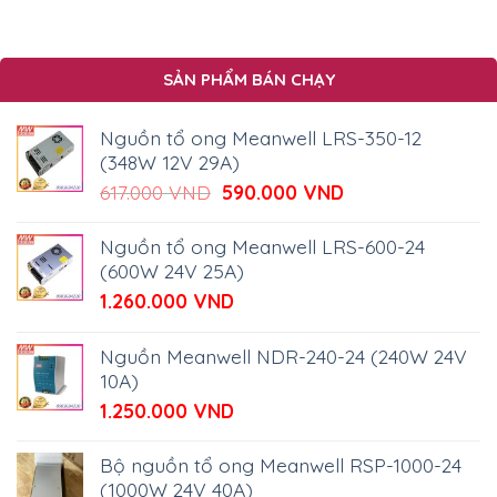
SẢN PHẨM BÁN CHẠY
Nguồn tổ ong Meanwell LRS-350-12
(348W 12V 29A)
Giá
Giá
617.000
VND
590.000
VND
gốc
hiện
là:
tại
Nguồn tổ ong Meanwell LRS-600-24
617.000 VND.
là:
(600W 24V 25A)
590.000 VND.
1.260.000
VND
Nguồn Meanwell NDR-240-24 (240W 24V
10A)
1.250.000
VND
Bộ nguồn tổ ong Meanwell RSP-1000-24
(1000W 24V 40A)