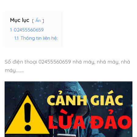
Mục lục
Ẩn
1
02455560659
1.1
Thông tin liên hệ:
Số điện thoại 02455560659 nhá máy, nhá máy, nhá
máy………