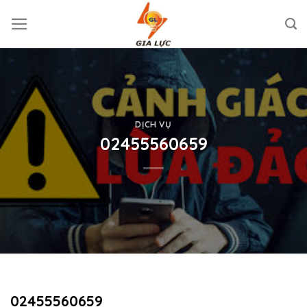
Skip
to
content
DỊCH VỤ
02455560659
02455560659