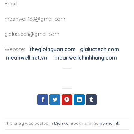
Email:
meanwell168@gmail.com
gialuctech@gmail.com
Website
:
thegioinguon.com
gialuctech.com
meanwell.net.vn
meanwellchinhhang.com
This entry was posted in
Dịch vụ
. Bookmark the
permalink
.