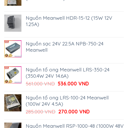
Nguồn Meanwell HDR-15-12 (15W 12V
1.25A)
Nguồn sạc 24V 22.5A NPB-750-24
Meanwell
Nguồn tổ ong Meanwell LRS-350-24
(350.4W 24V 14.6A)
Giá
Giá
561.000
VND
536.000
VND
gốc
hiện
là:
tại
Nguồn tổ ong LRS-100-24 Meanwell
561.000 VND.
là:
(100W 24V 4.5A)
536.000 VND.
Giá
Giá
285.000
VND
270.000
VND
gốc
hiện
là:
tại
Nguồn Meanwell RSP-1000-48 (1000W 48V