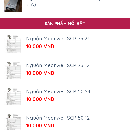
285.000 VND.
là:
21A)
270.000 VND.
SẢN PHẨM NỔI BẬT
Nguồn Meanwell SCP 75 24
10.000
VND
Nguồn Meanwell SCP 75 12
10.000
VND
Nguồn Meanwell SCP 50 24
10.000
VND
Nguồn Meanwell SCP 50 12
10.000
VND