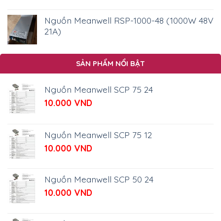
gốc
hiện
là:
tại
Nguồn Meanwell RSP-1000-48 (1000W 48V
285.000 VND.
là:
21A)
270.000 VND.
SẢN PHẨM NỔI BẬT
Nguồn Meanwell SCP 75 24
10.000
VND
Nguồn Meanwell SCP 75 12
10.000
VND
Nguồn Meanwell SCP 50 24
10.000
VND