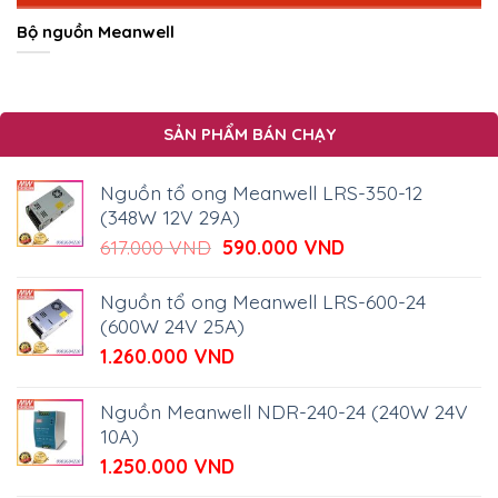
Bộ nguồn Meanwell
SẢN PHẨM BÁN CHẠY
Nguồn tổ ong Meanwell LRS-350-12
(348W 12V 29A)
Giá
Giá
617.000
VND
590.000
VND
gốc
hiện
là:
tại
Nguồn tổ ong Meanwell LRS-600-24
617.000 VND.
là:
(600W 24V 25A)
590.000 VND.
1.260.000
VND
Nguồn Meanwell NDR-240-24 (240W 24V
10A)
1.250.000
VND