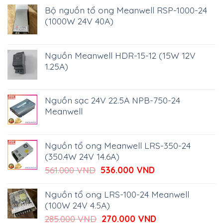
Bộ nguồn tổ ong Meanwell RSP-1000-24
(1000W 24V 40A)
Nguồn Meanwell HDR-15-12 (15W 12V
1.25A)
Nguồn sạc 24V 22.5A NPB-750-24
Meanwell
Nguồn tổ ong Meanwell LRS-350-24
(350.4W 24V 14.6A)
Giá
Giá
561.000
VND
536.000
VND
gốc
hiện
là:
tại
Nguồn tổ ong LRS-100-24 Meanwell
561.000 VND.
là:
(100W 24V 4.5A)
536.000 VND.
Giá
Giá
285.000
VND
270.000
VND