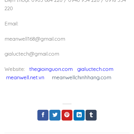
220
Email:
meanwell168@gmail.com
gialuctech@gmail.com
Website:
thegioinguon.com
gialuctech.com
meanwell.net.vn
meanwellchinhhang.com