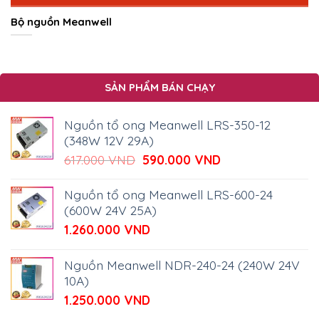
Bộ nguồn Meanwell
SẢN PHẨM BÁN CHẠY
Nguồn tổ ong Meanwell LRS-350-12
(348W 12V 29A)
Giá
Giá
617.000
VND
590.000
VND
gốc
hiện
là:
tại
Nguồn tổ ong Meanwell LRS-600-24
617.000 VND.
là:
(600W 24V 25A)
590.000 VND.
1.260.000
VND
Nguồn Meanwell NDR-240-24 (240W 24V
10A)
1.250.000
VND