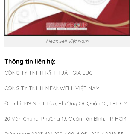
Meanwell Việt Nam
Thông tin liên hệ:
CÔNG TY TNHH KỸ THUẬT GIA LỰC
CÔNG TY TNHH MEANWELL VIỆT NAM
Địa chỉ: 149 Nhật Tảo, Phường 08, Quận 10, TP.HCM
20 Văn Chung, Phường 13, Quận Tân Bình, TP. HCM
Điện thoại: 0903 684 220 / 0946 954 220 / 0918 354