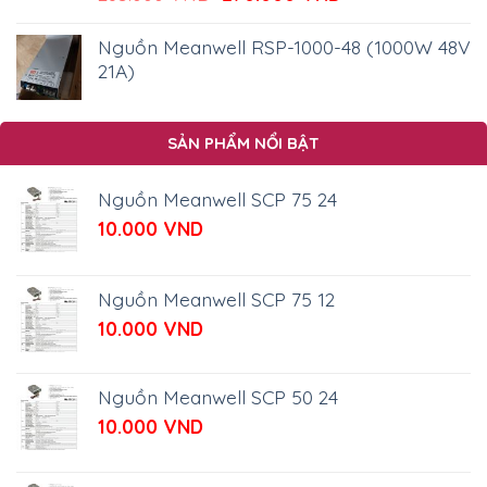
gốc
hiện
là:
tại
Nguồn Meanwell RSP-1000-48 (1000W 48V
285.000 VND.
là:
21A)
270.000 VND.
SẢN PHẨM NỔI BẬT
Nguồn Meanwell SCP 75 24
10.000
VND
Nguồn Meanwell SCP 75 12
10.000
VND
Nguồn Meanwell SCP 50 24
10.000
VND