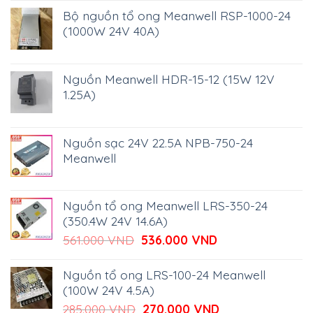
Bộ nguồn tổ ong Meanwell RSP-1000-24
(1000W 24V 40A)
Nguồn Meanwell HDR-15-12 (15W 12V
1.25A)
Nguồn sạc 24V 22.5A NPB-750-24
Meanwell
Nguồn tổ ong Meanwell LRS-350-24
(350.4W 24V 14.6A)
Giá
Giá
561.000
VND
536.000
VND
gốc
hiện
là:
tại
Nguồn tổ ong LRS-100-24 Meanwell
561.000 VND.
là:
(100W 24V 4.5A)
536.000 VND.
Giá
Giá
285.000
VND
270.000
VND