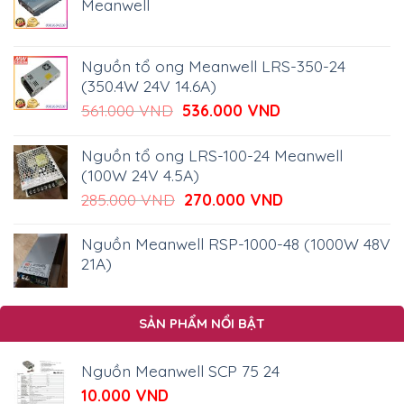
Meanwell
Nguồn tổ ong Meanwell LRS-350-24
(350.4W 24V 14.6A)
Giá
Giá
561.000
VND
536.000
VND
gốc
hiện
là:
tại
Nguồn tổ ong LRS-100-24 Meanwell
561.000 VND.
là:
(100W 24V 4.5A)
536.000 VND.
Giá
Giá
285.000
VND
270.000
VND
gốc
hiện
là:
tại
Nguồn Meanwell RSP-1000-48 (1000W 48V
285.000 VND.
là:
21A)
270.000 VND.
SẢN PHẨM NỔI BẬT
Nguồn Meanwell SCP 75 24
10.000
VND