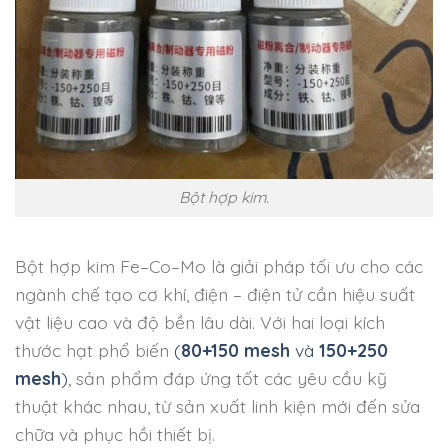
Bột hợp kim.
Bột hợp kim Fe–Co–Mo là giải pháp tối ưu cho các
ngành chế tạo cơ khí, điện – điện tử cần hiệu suất
vật liệu cao và độ bền lâu dài. Với hai loại kích
thước hạt phổ biến
(
80+150 mesh
và
150+250
mesh
)
, sản phẩm đáp ứng tốt các yêu cầu kỹ
thuật khác nhau, từ sản xuất linh kiện mới đến sửa
chữa và phục hồi thiết bị.