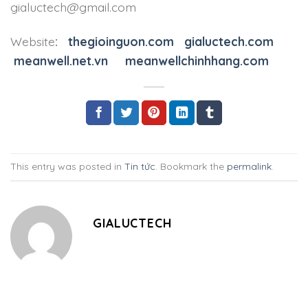
gialuctech@gmail.com
Website
:
thegioinguon.com
gialuctech.com
meanwell.net.vn
meanwellchinhhang.com
This entry was posted in
Tin tức
. Bookmark the
permalink
.
GIALUCTECH