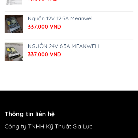
Nguồn 12V 12.5A Meanwell
337.000
VND
NGUỒN 24V 6.5A MEANWELL
337.000
VND
Thông tin liên hệ
Công ty TNHH Kỹ Thuật Gia Lực