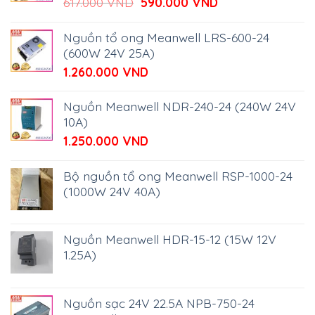
Giá
Giá
617.000
VND
590.000
VND
gốc
hiện
là:
tại
Nguồn tổ ong Meanwell LRS-600-24
617.000 VND.
là:
(600W 24V 25A)
590.000 VND.
1.260.000
VND
Nguồn Meanwell NDR-240-24 (240W 24V
10A)
1.250.000
VND
Bộ nguồn tổ ong Meanwell RSP-1000-24
(1000W 24V 40A)
Nguồn Meanwell HDR-15-12 (15W 12V
1.25A)
Nguồn sạc 24V 22.5A NPB-750-24