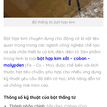
Bộ thắng từ, bột hợp kim.
Bột hợp kim chuyên dụng cho động cơ là vật liệu
quan trọng trong các ngành công nghiệp chế tạo
và sửa chữa thiết bị cơ khí, điện, điện tử. Sản phẩm
trong hình là loại
bột hợp kim sắt – coban –
molypden
(Fe – Co – Mo), được chế biến với kích
thước hạt tiêu chuẩn, phù hợp cho nhiều ứng dụng
kỹ thuật yêu cầu độ bền cơ học, khả năng dẫn từ
và chống mài mòn cao.
Thông số kỹ thuật của bột thắng từ
Thành phần chính
: Sắt (Fe), Côban (Co),