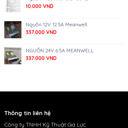
10.000
VND
Nguồn 12V 12.5A Meanwell
337.000
VND
NGUỒN 24V 6.5A MEANWELL
337.000
VND
Thông tin liên hệ
Công ty TNHH Kỹ Thuật Gia Lực