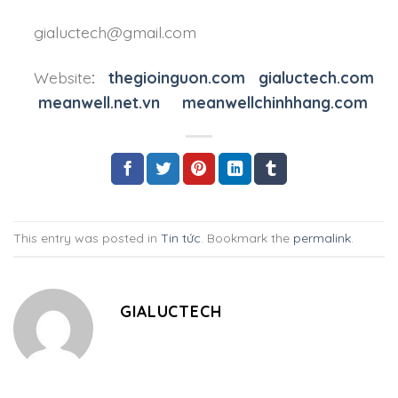
gialuctech@gmail.com
Website
:
thegioinguon.com
gialuctech.com
meanwell.net.vn
meanwellchinhhang.com
This entry was posted in
Tin tức
. Bookmark the
permalink
.
GIALUCTECH