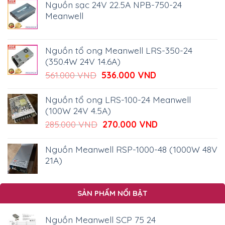
Nguồn sạc 24V 22.5A NPB-750-24
Meanwell
Nguồn tổ ong Meanwell LRS-350-24
(350.4W 24V 14.6A)
Giá
Giá
561.000
VND
536.000
VND
gốc
hiện
là:
tại
Nguồn tổ ong LRS-100-24 Meanwell
561.000 VND.
là:
(100W 24V 4.5A)
536.000 VND.
Giá
Giá
285.000
VND
270.000
VND
gốc
hiện
là:
tại
Nguồn Meanwell RSP-1000-48 (1000W 48V
285.000 VND.
là:
21A)
270.000 VND.
SẢN PHẨM NỔI BẬT
Nguồn Meanwell SCP 75 24