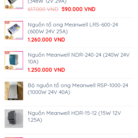
(348W 12V 29A)
Giá
Giá
617.000
VND
590.000
VND
gốc
hiện
là:
tại
Nguồn tổ ong Meanwell LRS-600-24
617.000 VND.
là:
(600W 24V 25A)
590.000 VND.
1.260.000
VND
Nguồn Meanwell NDR-240-24 (240W 24V
10A)
1.250.000
VND
Bộ nguồn tổ ong Meanwell RSP-1000-24
(1000W 24V 40A)
Nguồn Meanwell HDR-15-12 (15W 12V
1.25A)