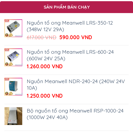
SẢN PHẨM BÁN CHẠY
Nguồn tổ ong Meanwell LRS-350-12
(348W 12V 29A)
Giá
Giá
617.000
VND
590.000
VND
gốc
hiện
là:
tại
Nguồn tổ ong Meanwell LRS-600-24
617.000 VND.
là:
(600W 24V 25A)
590.000 VND.
1.260.000
VND
Nguồn Meanwell NDR-240-24 (240W 24V
10A)
1.250.000
VND
Bộ nguồn tổ ong Meanwell RSP-1000-24
(1000W 24V 40A)