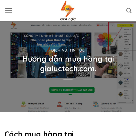
Skip
to
content
DỊCH VỤ
,
TIN TỨC
Hướng dẫn mua hàng tại
gialuctech.com.
Cách mua hàng tại