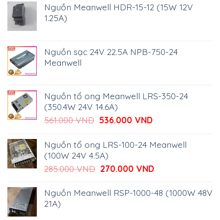
Nguồn Meanwell HDR-15-12 (15W 12V
1.25A)
Nguồn sạc 24V 22.5A NPB-750-24
Meanwell
Nguồn tổ ong Meanwell LRS-350-24
(350.4W 24V 14.6A)
Giá
Giá
561.000
VND
536.000
VND
gốc
hiện
là:
tại
Nguồn tổ ong LRS-100-24 Meanwell
561.000 VND.
là:
(100W 24V 4.5A)
536.000 VND.
Giá
Giá
285.000
VND
270.000
VND
gốc
hiện
là:
tại
Nguồn Meanwell RSP-1000-48 (1000W 48V
285.000 VND.
là:
21A)
270.000 VND.