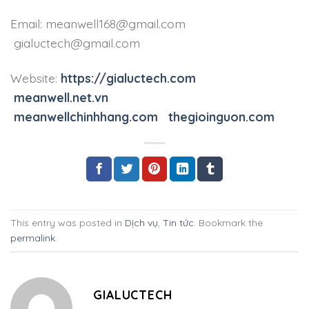
Email: meanwell168@gmail.com
gialuctech@gmail.com
Website:
https://gialuctech.com
meanwell.net.vn
meanwellchinhhang.com
thegioinguon.com
This entry was posted in
Dịch vụ
,
Tin tức
. Bookmark the
permalink
.
GIALUCTECH