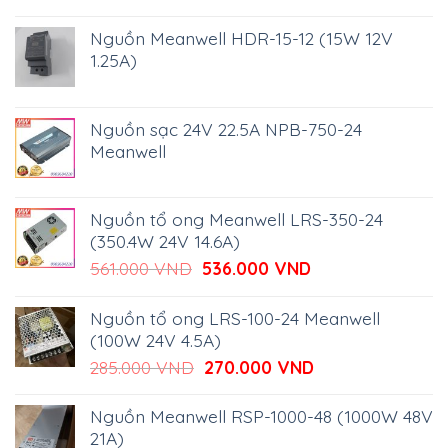
Nguồn Meanwell HDR-15-12 (15W 12V
1.25A)
Nguồn sạc 24V 22.5A NPB-750-24
Meanwell
Nguồn tổ ong Meanwell LRS-350-24
(350.4W 24V 14.6A)
Giá
Giá
561.000
VND
536.000
VND
gốc
hiện
là:
tại
Nguồn tổ ong LRS-100-24 Meanwell
561.000 VND.
là:
(100W 24V 4.5A)
536.000 VND.
Giá
Giá
285.000
VND
270.000
VND
gốc
hiện
là:
tại
Nguồn Meanwell RSP-1000-48 (1000W 48V
285.000 VND.
là:
21A)