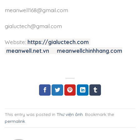
meanwell168@gmail.com
gialuctech@gmail.com
Website
:
https://gialuctech.com
meanwell.net.vn
meanwellchinhhang.com
This entry was posted in
Thư viện ảnh
. Bookmark the
permalink
.