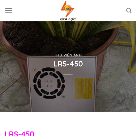
Skip
to
content
THƯ VIỆN ẢNH
LRS-450
LRS-450