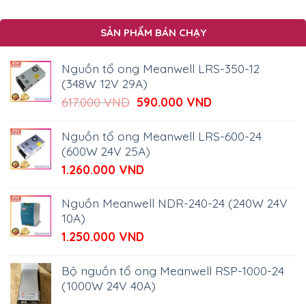
SẢN PHẨM BÁN CHẠY
Nguồn tổ ong Meanwell LRS-350-12
(348W 12V 29A)
Giá
Giá
617.000
VND
590.000
VND
gốc
hiện
là:
tại
Nguồn tổ ong Meanwell LRS-600-24
617.000 VND.
là:
(600W 24V 25A)
590.000 VND.
1.260.000
VND
Nguồn Meanwell NDR-240-24 (240W 24V
10A)
1.250.000
VND
Bộ nguồn tổ ong Meanwell RSP-1000-24
(1000W 24V 40A)