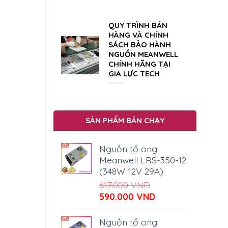
QUY TRÌNH BÁN
HÀNG VÀ CHÍNH
SÁCH BẢO HÀNH
NGUỒN MEANWELL
CHÍNH HÃNG TẠI
GIA LỰC TECH
SẢN PHẨM BÁN CHẠY
Nguồn tổ ong
Meanwell LRS-350-12
(348W 12V 29A)
617.000
VND
Giá
Giá
590.000
VND
gốc
hiện
là:
tại
Nguồn tổ ong