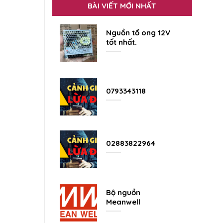
BÀI VIẾT MỚI NHẤT
Nguồn tổ ong 12V
tốt nhất.
0793343118
02883822964
Bộ nguồn
Meanwell