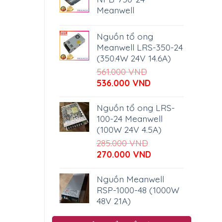
Meanwell
Nguồn tổ ong
Meanwell LRS-350-24
(350.4W 24V 14.6A)
561.000
VND
Giá
Giá
536.000
VND
gốc
hiện
là:
tại
Nguồn tổ ong LRS-
561.000 VND.
là:
100-24 Meanwell
536.000 VND.
(100W 24V 4.5A)
285.000
VND
Giá
Giá
270.000
VND
gốc
hiện
là:
tại
Nguồn Meanwell
285.000 VND.
là:
RSP-1000-48 (1000W
270.000 VND.
48V 21A)