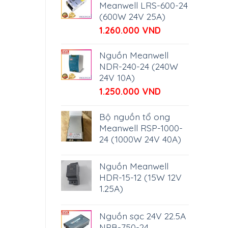
617.000 VND.
là:
Meanwell LRS-600-24
590.000 VND.
(600W 24V 25A)
1.260.000
VND
Nguồn Meanwell
NDR-240-24 (240W
24V 10A)
1.250.000
VND
Bộ nguồn tổ ong
Meanwell RSP-1000-
24 (1000W 24V 40A)
Nguồn Meanwell
HDR-15-12 (15W 12V
1.25A)
Nguồn sạc 24V 22.5A
NPB-750-24