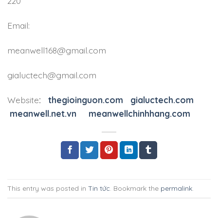
220
Email:
meanwell168@gmail.com
gialuctech@gmail.com
Website
:
thegioinguon.com
gialuctech.com
meanwell.net.vn
meanwellchinhhang.com
This entry was posted in
Tin tức
. Bookmark the
permalink
.