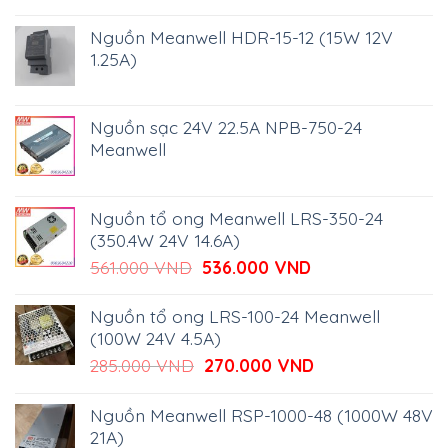
Nguồn Meanwell HDR-15-12 (15W 12V
1.25A)
Nguồn sạc 24V 22.5A NPB-750-24
Meanwell
Nguồn tổ ong Meanwell LRS-350-24
(350.4W 24V 14.6A)
Giá
Giá
561.000
VND
536.000
VND
gốc
hiện
là:
tại
Nguồn tổ ong LRS-100-24 Meanwell
561.000 VND.
là:
(100W 24V 4.5A)
536.000 VND.
Giá
Giá
285.000
VND
270.000
VND
gốc
hiện
là:
tại
Nguồn Meanwell RSP-1000-48 (1000W 48V
285.000 VND.
là:
21A)