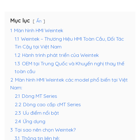
Mục lục
Ẩn
1
Màn hình HMI Weintek
1.1
Weintek – Thương Hiệu HMI Toàn Cầu, Đối Tác
Tin Cậy tại Việt Nam
1.2
Hành trình phát triển của Weintek
1.3
OEM tại Trung Quốc và Khuyến nghị thay thế
toàn cầu
2
Màn hình HMI Weintek các model phổ biến tại Việt
Nam:
2.1
Dòng MT Series
2.2
Dòng cao cấp cMT Series
2.3
Ưu điểm nổi bật
2.4
Ứng dụng
3
Tại sao nên chọn Weintek?
3.1
Thông tin liên hệ: