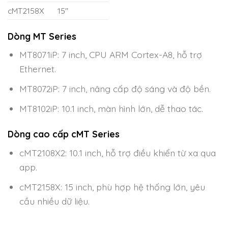
cMT2158X
15″
Dòng MT Series
MT8071iP: 7 inch, CPU ARM Cortex-A8, hỗ trợ
Ethernet.
MT8072iP: 7 inch, nâng cấp độ sáng và độ bền.
MT8102iP: 10.1 inch, màn hình lớn, dễ thao tác.
Dòng cao cấp cMT Series
cMT2108X2: 10.1 inch, hỗ trợ điều khiển từ xa qua
app.
cMT2158X: 15 inch, phù hợp hệ thống lớn, yêu
cầu nhiều dữ liệu.