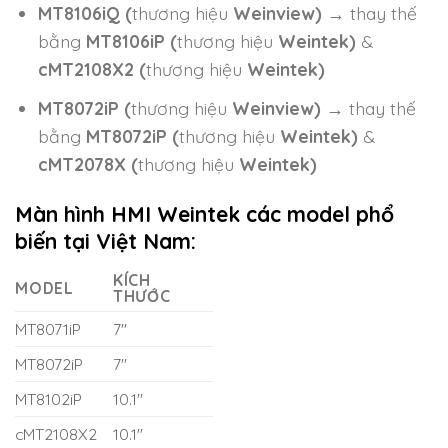
MT8106iQ (
thương hiệu
Weinview)
→ thay thế
bằng
MT8106iP (
thương hiệu
Weintek)
&
cMT2108X2 (
thương hiệu
Weintek)
MT8072iP (
thương hiệu
Weinview)
→ thay thế
bằng
MT8072iP (
thương hiệu
Weintek)
&
cMT2078X (
thương hiệu
Weintek)
Màn hình HMI Weintek các model phổ
biến tại Việt Nam:
KÍCH
MODEL
THƯỚC
MT8071iP
7″
MT8072iP
7″
MT8102iP
10.1″
cMT2108X2
10.1″