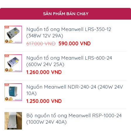
SẢN PHẨM BÁN CHẠY
Nguồn tổ ong Meanwell LRS-350-12
(348W 12V 29A)
Giá
Giá
617.000
VND
590.000
VND
gốc
hiện
là:
tại
Nguồn tổ ong Meanwell LRS-600-24
617.000 VND.
là:
(600W 24V 25A)
590.000 VND.
1.260.000
VND
Nguồn Meanwell NDR-240-24 (240W 24V
10A)
1.250.000
VND
Bộ nguồn tổ ong Meanwell RSP-1000-24
(1000W 24V 40A)