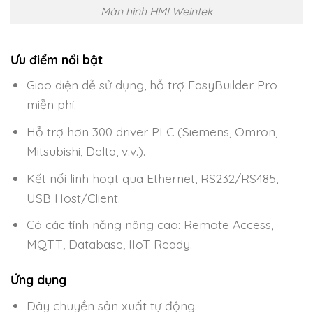
Màn hình HMI Weintek
Ưu điểm nổi bật
Giao diện dễ sử dụng, hỗ trợ EasyBuilder Pro
miễn phí.
Hỗ trợ hơn 300 driver PLC (Siemens, Omron,
Mitsubishi, Delta, v.v.).
Kết nối linh hoạt qua Ethernet, RS232/RS485,
USB Host/Client.
Có các tính năng nâng cao: Remote Access,
MQTT, Database, IIoT Ready.
Ứng dụng
Dây chuyền sản xuất tự động.