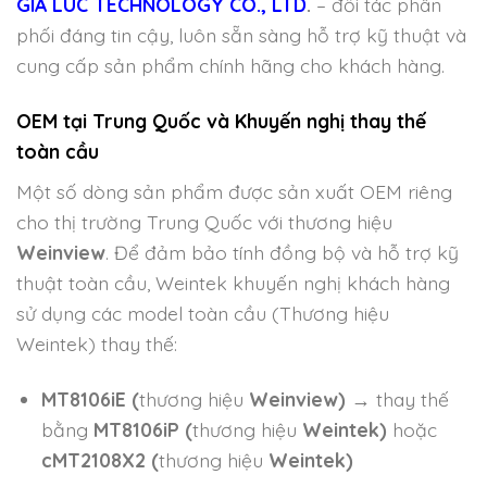
GIA LUC TECHNOLOGY CO., LTD
.
– đối tác phân
phối đáng tin cậy, luôn sẵn sàng hỗ trợ kỹ thuật và
cung cấp sản phẩm chính hãng cho khách hàng.
OEM tại Trung Quốc và Khuyến nghị thay thế
toàn cầu
Một số dòng sản phẩm được sản xuất OEM riêng
cho thị trường Trung Quốc với thương hiệu
Weinview
. Để đảm bảo tính đồng bộ và hỗ trợ kỹ
thuật toàn cầu, Weintek khuyến nghị khách hàng
sử dụng các model toàn cầu (Thương hiệu
Weintek) thay thế:
MT8106iE (
thương hiệu
Weinview)
→ thay thế
bằng
MT8106iP (
thương hiệu
Weintek)
hoặc
cMT2108X2 (
thương hiệu
Weintek)