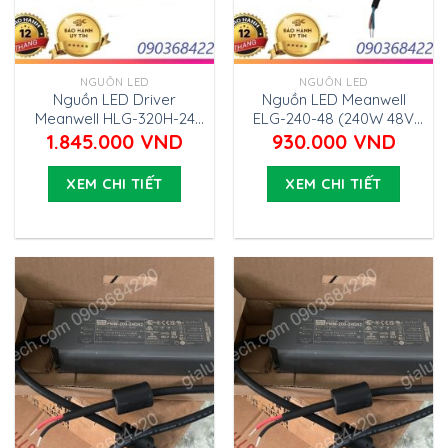
NGUỒN LED
NGUỒN LED
Nguồn LED Driver
Nguồn LED Meanwell
Meanwell HLG-320H-24
ELG-240-48 (240W 48V
(320.16W 24V 13,34A)
5A)
1.845.000
VND
930.000
VND
XEM CHI TIẾT
XEM CHI TIẾT