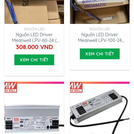
NGUỒN LED
NGUỒN LED
Nguồn LED Driver
Nguồn LED Driver
Meanwell LPV-60-24 (
Meanwell LPV-100-24
24V 60W 2.5A)
(24V 100W 4.2A)
308.000
VND
XEM CHI TIẾT
XEM CHI TIẾT