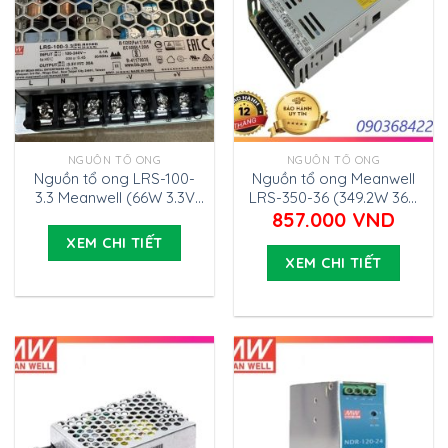
NGUỒN TỔ ONG
NGUỒN TỔ ONG
Nguồn tổ ong LRS-100-
Nguồn tổ ong Meanwell
3.3 Meanwell (66W 3.3V
LRS-350-36 (349.2W 36V
20A)
9.7A)
857.000
VND
XEM CHI TIẾT
XEM CHI TIẾT