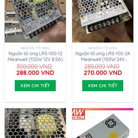
NGUỒN TỔ ONG
NGUỒN TỔ ONG
Nguồn tổ ong LRS-100-12
Nguồn tổ ong LRS-100-24
Meanwell (102W 12V 8.5A)
Meanwell (100W 24V
4.5A)
300.000
VND
285.000
VND
Giá
Giá
Giá
Giá
288.000
VND
270.000
VND
gốc
hiện
gốc
hiện
là:
tại
là:
tại
XEM CHI TIẾT
XEM CHI TIẾT
300.000 VND.
là:
285.000 VND.
là:
288.000 VND.
270.0