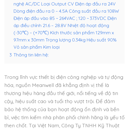
nghệ AC/DC Loại Output CV Điện áp đầu ra 24V
Dòng điện đầu ra 0 – 4.5A Công suất đầu ra 108W
Điện áp đầu vào 85 ~ 264VAC ; 120 ~ 373VDC Điện
áp điều chỉnh 21.6 – 28.8V Nhiệt độ hoạt động
(-30℃) – (+70℃) Kích thước sản phẩm 129mm x
97mm x 30mm Trọng lượng 0.34kg Hiệu suất 90%
Vỏ sản phẩm Kim loại
3
Thông tin liên hệ:
Trong lĩnh vực thiết bị điện công nghiệp và tự động
hóa, nguồn Meanwell đã khẳng định vị thế là
thương hiệu hàng đầu thế giới, nổi tiếng về độ tin
cậy, hiệu suất cao và tuổi thọ vượt trội. Để đảm
bảo hệ thống của bạn hoạt động ổn định và bền
bỉ, việc tìm kiếm nhà phân phối chính hãng là yếu tố
then chốt. Tại Việt Nam, Công Ty TNHH Kỹ Thuật