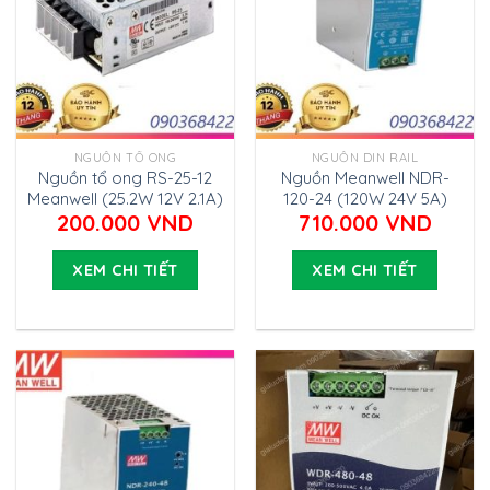
NGUỒN TỔ ONG
NGUỒN DIN RAIL
Nguồn tổ ong RS-25-12
Nguồn Meanwell NDR-
Meanwell (25.2W 12V 2.1A)
120-24 (120W 24V 5A)
200.000
VND
710.000
VND
XEM CHI TIẾT
XEM CHI TIẾT