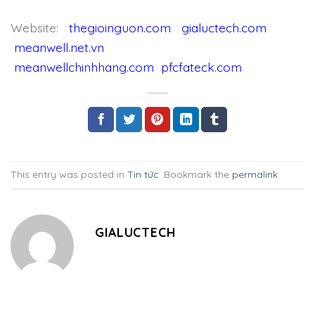
Website:
thegioinguon.com
gialuctech.com
meanwell.net.vn
meanwellchinhhang.com
pfcfateck.com
This entry was posted in
Tin tức
. Bookmark the
permalink
.
GIALUCTECH