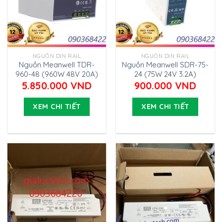
NGUỒN DIN RAIL
NGUỒN DIN RAIL
Nguồn Meanwell TDR-
Nguồn Meanwell SDR-75-
960-48 (960W 48V 20A)
24 (75W 24V 3.2A)
5.850.000
VND
900.000
VND
XEM CHI TIẾT
XEM CHI TIẾT