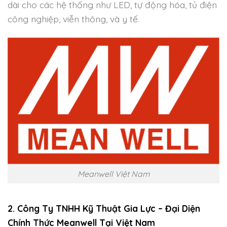
dài cho các hệ thống như LED, tự động hóa, tủ điện
công nghiệp, viễn thông, và y tế.
Meanwell Việt Nam
2. Công Ty TNHH Kỹ Thuật Gia Lực – Đại Diện
Chính Thức Meanwell Tại Việt Nam