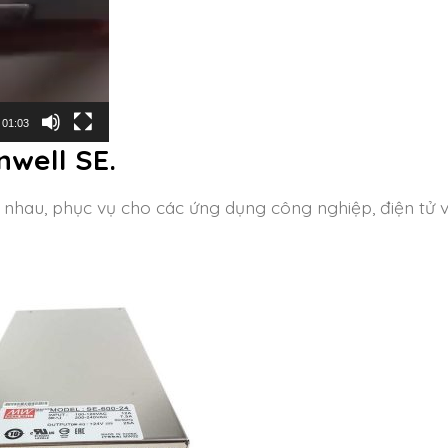
01:03
well SE.
nhau, phục vụ cho các ứng dụng công nghiệp, điện tử 