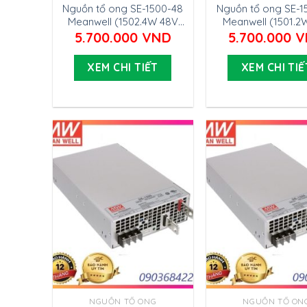
Nguồn tổ ong SE-1500-48
Nguồn tổ ong SE-1
Meanwell (1502.4W 48V
Meanwell (1501.2
31.3A)
55.6A)
5.700.000
VND
5.700.000
V
XEM CHI TIẾT
XEM CHI TIẾ
NGUỒN TỔ ONG
NGUỒN TỔ ON