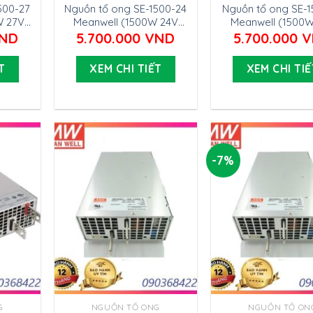
500-27
Nguồn tổ ong SE-1500-24
Nguồn tổ ong SE-1
W 27V
Meanwell (1500W 24V
Meanwell (1500W
62.5A)
100A)
ND
5.700.000
VND
5.700.000
V
T
XEM CHI TIẾT
XEM CHI TIẾ
-7%
G
NGUỒN TỔ ONG
NGUỒN TỔ ON