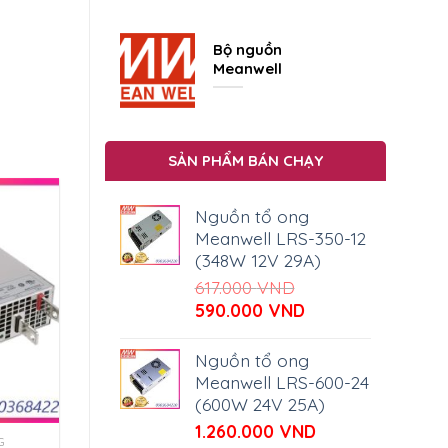
Bộ nguồn
Meanwell
SẢN PHẨM BÁN CHẠY
Nguồn tổ ong
Meanwell LRS-350-12
(348W 12V 29A)
617.000
VND
Giá
Giá
590.000
VND
gốc
hiện
là:
tại
Nguồn tổ ong
617.000 VND.
là:
Meanwell LRS-600-24
590.000 VND.
(600W 24V 25A)
1.260.000
VND
G