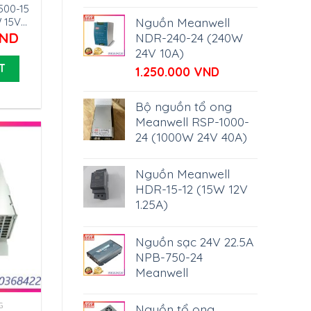
500-15
Nguồn Meanwell
 15V
ND
NDR-240-24 (240W
24V 10A)
T
1.250.000
VND
Bộ nguồn tổ ong
Meanwell RSP-1000-
24 (1000W 24V 40A)
Nguồn Meanwell
HDR-15-12 (15W 12V
1.25A)
Nguồn sạc 24V 22.5A
NPB-750-24
Meanwell
G
Nguồn tổ ong