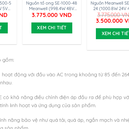
1500-5
Nguồn tổ ong SE-1000-48
Nguồn Meanwell SE
W 5V
Meanwell (998.4W 48V
24 (1000.8W 24V 4
20.8A)
ND
3.775.000
VND
3.775.000
V
Giá
3.500.000
V
gốc
T
XEM CHI TIẾT
là:
XEM CHI TIẾ
3.775.000 VN
 gồm:
 hoạt động với đầu vào AC trong khoảng từ 85 đến 26
 nhau.
E có khả năng điều chỉnh điện áp đầu ra để phù hợp vớ
g tính linh hoạt và ứng dụng của sản phẩm.
ính năng bảo vệ như quá tải, quá áp, ngắn mạch và nhi
ủa sản phẩm.