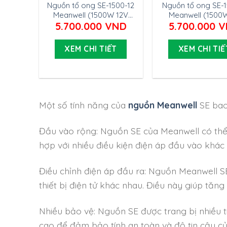
Nguồn tổ ong SE-1500-12
Nguồn tổ ong SE-
Meanwell (1500W 12V
Meanwell (1500
125A)
300A)
5.700.000
VND
5.700.000
V
XEM CHI TIẾT
XEM CHI TIẾ
Một số tính năng của
nguồn Meanwell
SE bao
Đầu vào rộng: Nguồn SE của Meanwell có thể
hợp với nhiều điều kiện điện áp đầu vào khác
Điều chỉnh điện áp đầu ra: Nguồn Meanwell S
thiết bị điện tử khác nhau. Điều này giúp tăn
Nhiều bảo vệ: Nguồn SE được trang bị nhiều t
cao để đảm bảo tính an toàn và độ tin cậy c