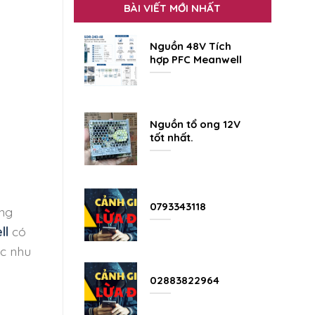
BÀI VIẾT MỚI NHẤT
Nguồn 48V Tích
hợp PFC Meanwell
Nguồn tổ ong 12V
tốt nhất.
0793343118
ờng
ll
có
ác nhu
02883822964