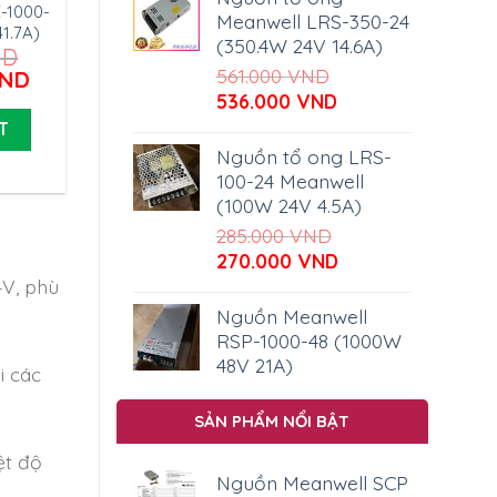
-1000-
Meanwell LRS-350-24
1.7A)
(350.4W 24V 14.6A)
ND
561.000
VND
Giá
ND
hiện
Giá
Giá
536.000
VND
tại
gốc
hiện
T
D.
là:
là:
tại
Nguồn tổ ong LRS-
3.500.000 VND.
561.000 VND.
là:
100-24 Meanwell
536.000 VND.
(100W 24V 4.5A)
285.000
VND
Giá
Giá
270.000
VND
gốc
hiện
4V, phù
là:
tại
Nguồn Meanwell
285.000 VND.
là:
RSP-1000-48 (1000W
270.000 VND.
48V 21A)
i các
SẢN PHẨM NỔI BẬT
ệt độ
Nguồn Meanwell SCP