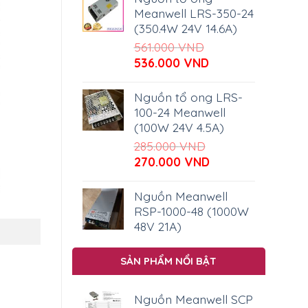
Meanwell LRS-350-24
(350.4W 24V 14.6A)
561.000
VND
Giá
Giá
536.000
VND
gốc
hiện
là:
tại
Nguồn tổ ong LRS-
561.000 VND.
là:
100-24 Meanwell
536.000 VND.
(100W 24V 4.5A)
285.000
VND
Giá
Giá
270.000
VND
gốc
hiện
là:
tại
Nguồn Meanwell
285.000 VND.
là:
RSP-1000-48 (1000W
270.000 VND.
48V 21A)
SẢN PHẨM NỔI BẬT
Nguồn Meanwell SCP