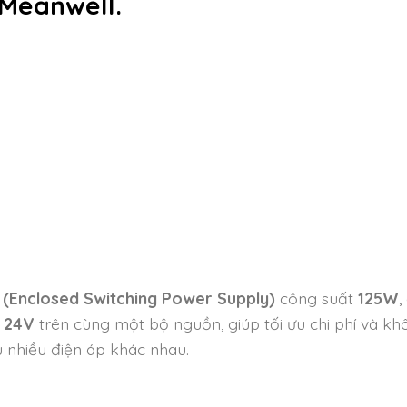
 Meanwell.
 (Enclosed Switching Power Supply)
công suất
125W
,
à
24V
trên cùng một bộ nguồn, giúp tối ưu chi phí và kh
u nhiều điện áp khác nhau.