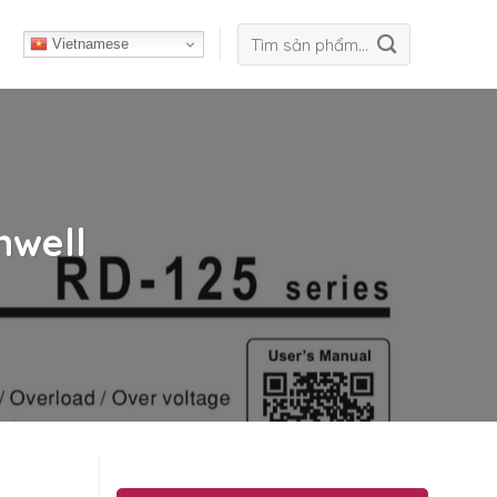
Tìm
Vietnamese
kiếm:
nwell