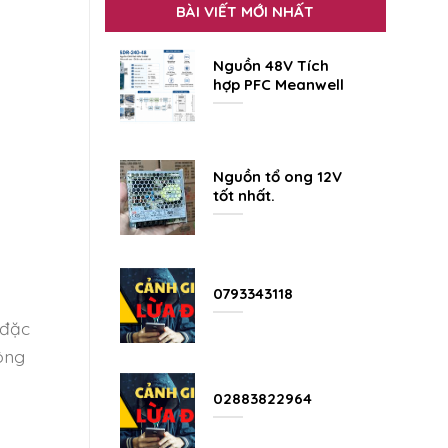
BÀI VIẾT MỚI NHẤT
Nguồn 48V Tích
hợp PFC Meanwell
Nguồn tổ ong 12V
tốt nhất.
0793343118
 đặc
ông
02883822964