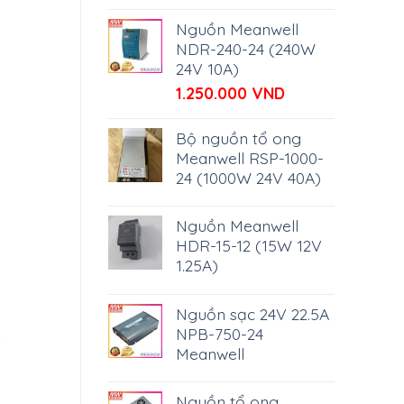
Nguồn Meanwell
NDR-240-24 (240W
24V 10A)
1.250.000
VND
Bộ nguồn tổ ong
Meanwell RSP-1000-
24 (1000W 24V 40A)
Nguồn Meanwell
HDR-15-12 (15W 12V
1.25A)
Nguồn sạc 24V 22.5A
NPB-750-24
Meanwell
Nguồn tổ ong