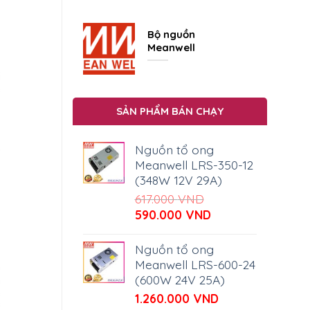
Bộ nguồn
Meanwell
SẢN PHẨM BÁN CHẠY
Nguồn tổ ong
Meanwell LRS-350-12
(348W 12V 29A)
617.000
VND
Giá
Giá
590.000
VND
gốc
hiện
là:
tại
Nguồn tổ ong
617.000 VND.
là:
Meanwell LRS-600-24
590.000 VND.
(600W 24V 25A)
1.260.000
VND