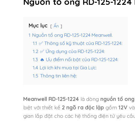
Nguồn tổ ong RD-125-1224
Mục lục
Ẩn
1
Nguồn tổ ong RD-125-1224 Meanwell.
1.1
✅ Thông số kỹ thuật của RD-125-1224:
1.2
✅ Ứng dụng của RD-125-1224:
1.3
🔥 Ưu điểm nổi bật của RD-125-1224:
1.4
Lợi ích khi mua tại Gia Lực:
1.5
Thông tin liên hệ:
Meanwell RD-125-1224
là dòng
nguồn tổ ong
biệt với thiết kế
2 ngõ ra độc lập
gồm
12V
v
gian lắp đặt cho các hệ thống điện tử yêu cầ