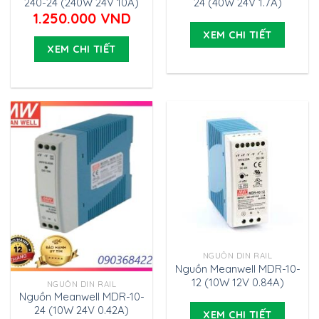
240-24 (240W 24V 10A)
24 (40W 24V 1.7A)
1.250.000
VND
XEM CHI TIẾT
XEM CHI TIẾT
NGUỒN DIN RAIL
Nguồn Meanwell MDR-10-
12 (10W 12V 0.84A)
NGUỒN DIN RAIL
Nguồn Meanwell MDR-10-
24 (10W 24V 0.42A)
XEM CHI TIẾT