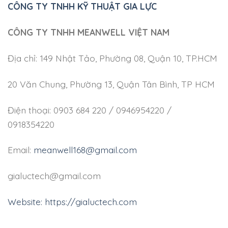
CÔNG TY TNHH KỸ THUẬT GIA LỰC
CÔNG TY TNHH MEANWELL VIỆT NAM
Địa chỉ: 149 Nhật Tảo, Phường 08, Quận 10, TP.HCM
20 Văn Chung, Phường 13, Quận Tân Bình, TP HCM
Điện thoại: 0903 684 220 / 0946954220 /
0918354220
Email:
meanwell168@gmail.com
gialuctech@gmail.com
Website: https://gialuctech.com