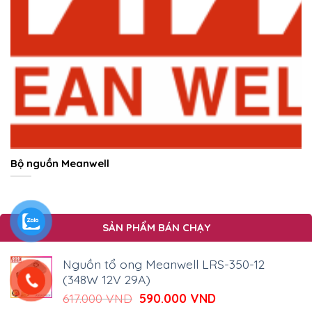
Bộ nguồn Meanwell
SẢN PHẨM BÁN CHẠY
Nguồn tổ ong Meanwell LRS-350-12
(348W 12V 29A)
Giá
Giá
617.000
VND
590.000
VND