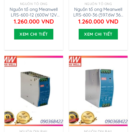
NGUỒN TỔ ONG
NGUỒN TỔ ONG
Nguồn tổ ong Meanwell
Nguồn tổ ong Meanwell
LRS-600-12 (600W 12V
LRS-600-36 (597.6W 36V
50A)
16.6A)
1.260.000
VND
1.260.000
VND
XEM CHI TIẾT
XEM CHI TIẾT
NGUỒN DIN RAIL
NGUỒN DIN RAIL