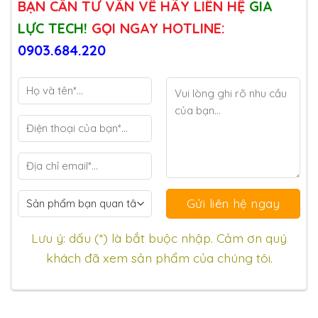
BẠN CẦN TƯ VẤN VỀ HÃY LIÊN HỆ
GIA
LỰC TECH!
GỌI NGAY HOTLINE:
0903.684.220
Lưu ý: dấu (*) là bắt buộc nhập. Cảm ơn quý
khách đã xem sản phẩm của chúng tôi.