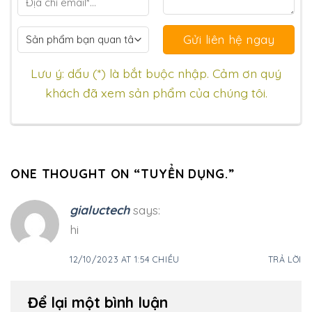
Lưu ý: dấu (*) là bắt buộc nhập. Cảm ơn quý
khách đã xem sản phẩm của chúng tôi.
ONE THOUGHT ON “
TUYỂN DỤNG.
”
gialuctech
says:
hi
12/10/2023 AT 1:54 CHIỀU
TRẢ LỜI
Để lại một bình luận