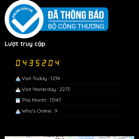
Lượt truy cập
Visit Today : 1234
Visit Yesterday : 2273
This Month : 13147
Who's Online : 9