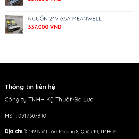
NGUỒN 24V 6.5A MEANWELL
337.000
VND
Thông tin liên hệ
Công ty TNHH Kỹ Thuật Gia Lực
MST: 0317307840
Địa chỉ 1:
149 Nhật Tảo,
Phường 8, Quận 10, TP HCM