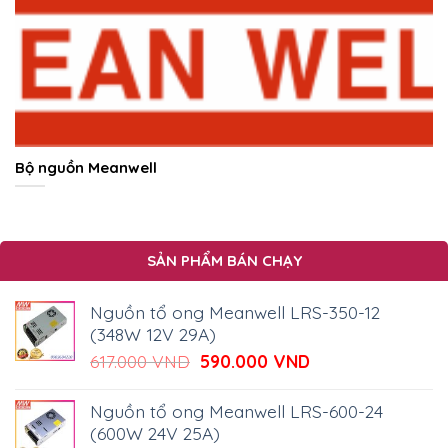
Bộ nguồn Meanwell
SẢN PHẨM BÁN CHẠY
Nguồn tổ ong Meanwell LRS-350-12
(348W 12V 29A)
Giá
Giá
617.000
VND
590.000
VND
gốc
hiện
là:
tại
Nguồn tổ ong Meanwell LRS-600-24
617.000 VND.
là:
(600W 24V 25A)