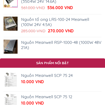
(350.4W 24V 14.6A)
Giá
Giá
561.000
VND
536.000
VND
gốc
hiện
là:
tại
Nguồn tổ ong LRS-100-24 Meanwell
561.000 VND.
là:
(100W 24V 4.5A)
536.000 VND.
Giá
Giá
285.000
VND
270.000
VND
gốc
hiện
là:
tại
Nguồn Meanwell RSP-1000-48 (1000W 48V
285.000 VND.
là:
21A)
270.000 VND.
SẢN PHẨM NỔI BẬT
Nguồn Meanwell SCP 75 24
10.000
VND
Nguồn Meanwell SCP 75 12
10.000
VND