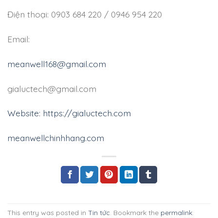
Điện thoại: 0903 684 220 / 0946 954 220
Email:
meanwell168@gmail.com
gialuctech@gmail.com
Website: https://gialuctech.com
meanwellchinhhang.com
This entry was posted in
Tin tức
. Bookmark the
permalink
.