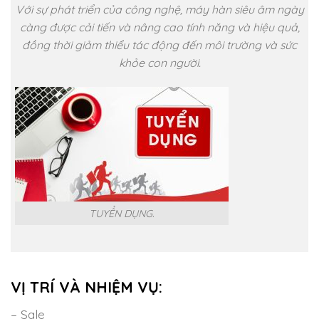
Với sự phát triển của công nghệ, máy hàn siêu âm ngày
càng được cải tiến và nâng cao tính năng và hiệu quả,
đồng thời giảm thiểu tác động đến môi trường và sức
khỏe con người.
TUYỂN DỤNG.
VỊ TRÍ VÀ NHIỆM VỤ:
– Sale