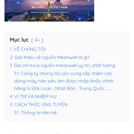
Mục lục
Ẩn
1
VỀ CHÚNG TÔI:
2
Giới thiệu về nguồn Meanwell là gì?
3
Địa chỉ mua nguồn meanwell uy tín, chất lượng
3.1
Công ty chúng tôi còn cung cấp thêm các
dòng máy hàn siêu âm được nhập khẩu chính
hãng từ Đài Loan , Nhật Bản , Trung Quốc ……
4
VỊ TRÍ VÀ NHIỆM VỤ:
5
CÁCH THỨC ỨNG TUYỂN:
5.1
Thông tin liên hệ: