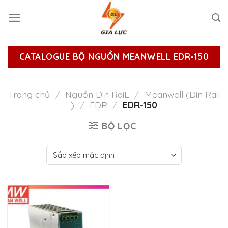
Skip
to
content
CATALOGUE BỘ NGUỒN MEANWELL EDR-150
Trang chủ
/
Nguồn Din RaiL
/
Meanwell (Din Rail
)
/
EDR
/
EDR-150
BỘ LỌC