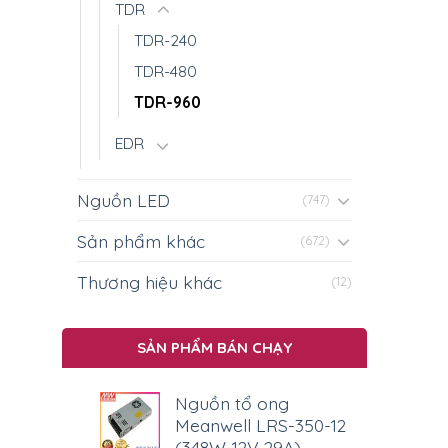
TDR
TDR-240
TDR-480
TDR-960
EDR
Nguồn LED
(747)
Sản phẩm khác
(672)
Thương hiệu khác
(12)
SẢN PHẨM BÁN CHẠY
Nguồn tổ ong
Meanwell LRS-350-12
(348W 12V 29A)