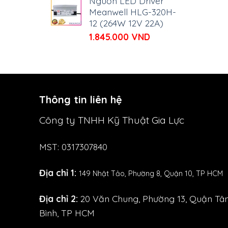
Nguồn LED Driver
Meanwell HLG-320H-
12 (264W 12V 22A)
1.845.000
VND
Thông tin liên hệ
Công ty TNHH Kỹ Thuật Gia Lực
MST: 0317307840
Địa chỉ 1:
149 Nhật Tảo,
Phường 8, Quận 10, TP HCM
Địa chỉ 2:
20 Văn Chung, Phường 13, Quận Tâ
Bình, TP HCM