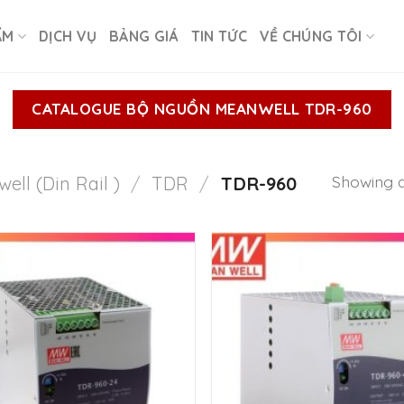
ẨM
DỊCH VỤ
BẢNG GIÁ
TIN TỨC
VỀ CHÚNG TÔI
CATALOGUE BỘ NGUỒN MEANWELL TDR-960
Showing al
ell (Din Rail )
/
TDR
/
TDR-960