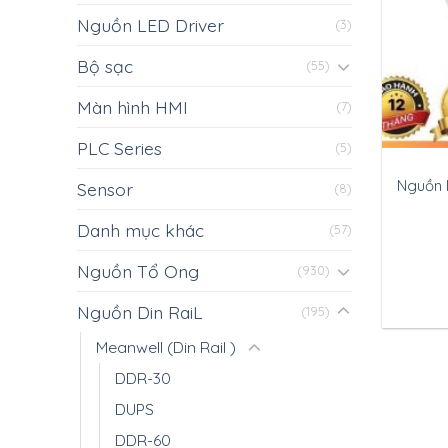
Nguồn LED Driver
(3)
Bộ sạc
(55)
Màn hình HMI
(7)
PLC Series
(5)
Nguồn 
Sensor
(8)
Danh mục khác
(57)
Nguồn Tổ Ong
(930)
Nguồn Din RaiL
(195)
Meanwell (Din Rail )
DDR-30
DUPS
DDR-60