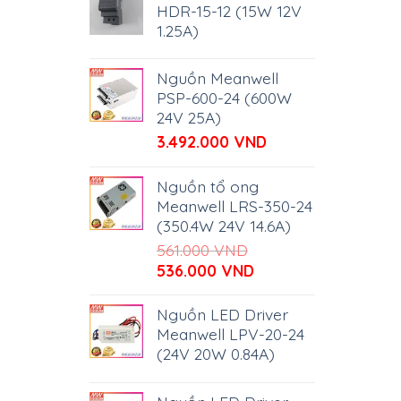
HDR-15-12 (15W 12V
1.25A)
Nguồn Meanwell
PSP-600-24 (600W
24V 25A)
3.492.000
VND
Nguồn tổ ong
Meanwell LRS-350-24
(350.4W 24V 14.6A)
561.000
VND
Giá
Giá
536.000
VND
gốc
hiện
là:
tại
Nguồn LED Driver
561.000 VND.
là:
Meanwell LPV-20-24
536.000 VND.
(24V 20W 0.84A)