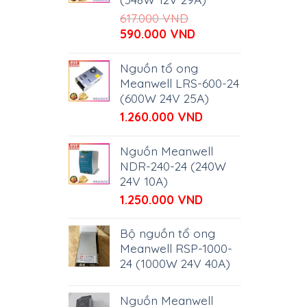
617.000
VND
Giá
Giá
590.000
VND
gốc
hiện
là:
tại
Nguồn tổ ong
617.000 VND.
là:
Meanwell LRS-600-24
590.000 VND.
(600W 24V 25A)
1.260.000
VND
Nguồn Meanwell
NDR-240-24 (240W
24V 10A)
1.250.000
VND
Bộ nguồn tổ ong
Meanwell RSP-1000-
24 (1000W 24V 40A)
Nguồn Meanwell