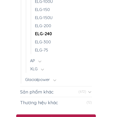
ELG-100U
ELG-150
ELG-150U
ELG-200
ELG-240
ELG-300
ELG-75
AP
XLG
Glacialpower
Sản phẩm khác
(672)
Thương hiệu khác
(12)