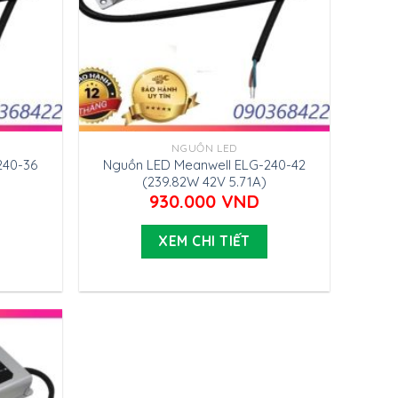
NGUỒN LED
240-36
Nguồn LED Meanwell ELG-240-42
(239.82W 42V 5.71A)
930.000
VND
XEM CHI TIẾT