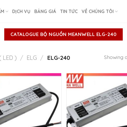
ẨM
DỊCH VỤ
BẢNG GIÁ
TIN TỨC
VỀ CHÚNG TÔI
CATALOGUE BỘ NGUỒN MEANWELL ELG-240
Showing al
( LED )
/
ELG
/
ELG-240