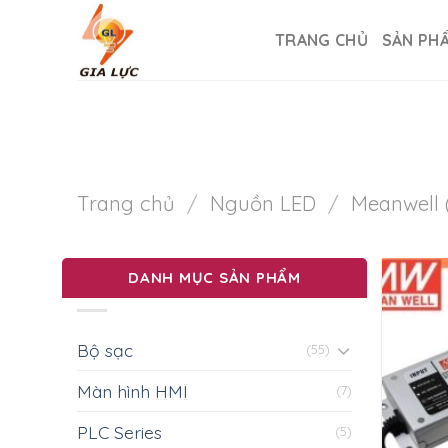
Skip
to
TRANG CHỦ
SẢN PH
content
Trang chủ
/
Nguồn LED
/
Meanwell 
DANH MỤC SẢN PHẨM
Bộ sạc
(55)
Màn hình HMI
(7)
PLC Series
(5)