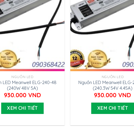
NGUỒN LED
NGUỒN LED
 LED Meanwell ELG-240-48
Nguồn LED Meanwell ELG-
(240W 48V 5A)
(240.3W 54V 4.45A)
930.000
VND
930.000
VND
XEM CHI TIẾT
XEM CHI TIẾT