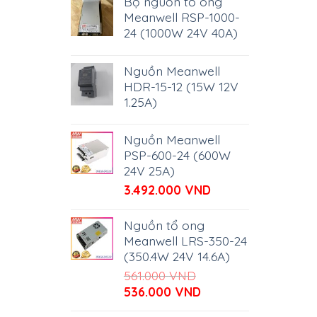
Bộ nguồn tổ ong
Meanwell RSP-1000-
24 (1000W 24V 40A)
Nguồn Meanwell
HDR-15-12 (15W 12V
1.25A)
Nguồn Meanwell
PSP-600-24 (600W
24V 25A)
3.492.000
VND
Nguồn tổ ong
Meanwell LRS-350-24
(350.4W 24V 14.6A)
561.000
VND
Giá
Giá
536.000
VND
gốc
hiện