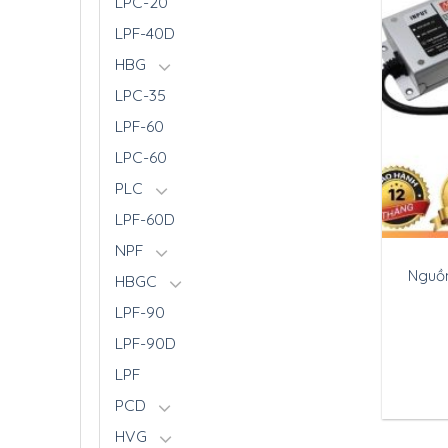
LPC-20
LPF-40D
HBG
LPC-35
LPF-60
LPC-60
PLC
LPF-60D
NPF
Nguồn
HBGC
LPF-90
LPF-90D
LPF
PCD
HVG