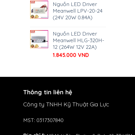
là:
tại
Nguồn LED Driver
561.000 VND.
là:
Meanwell LPV-20-24
536.000 VND.
(24V 20W 0.84A)
Nguồn LED Driver
Meanwell HLG-320H-
12 (264W 12V 22A)
1.845.000
VND
Thông tin liên hệ
Công ty TNHH Kỹ Thuật Gia Lực
MST: 0317307840