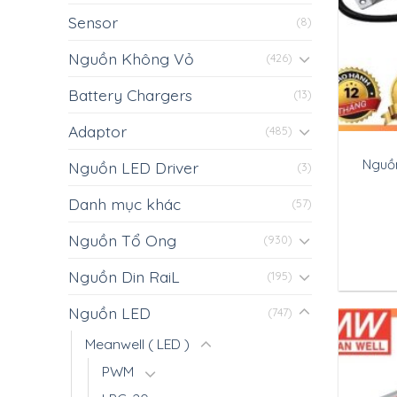
Sensor
(8)
Nguồn Không Vỏ
(426)
Battery Chargers
(13)
Adaptor
(485)
Nguồ
Nguồn LED Driver
(3)
Danh mục khác
(57)
Nguồn Tổ Ong
(930)
Nguồn Din RaiL
(195)
Nguồn LED
(747)
Meanwell ( LED )
PWM