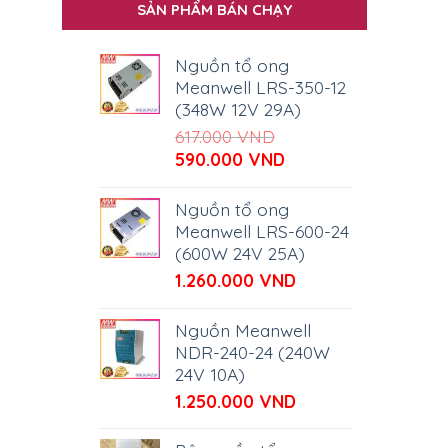
SẢN PHẨM BÁN CHẠY
Nguồn tổ ong
Meanwell LRS-350-12
(348W 12V 29A)
617.000
VND
Giá
Giá
590.000
VND
gốc
hiện
là:
tại
Nguồn tổ ong
617.000 VND.
là:
Meanwell LRS-600-24
590.000 VND.
(600W 24V 25A)
1.260.000
VND
Nguồn Meanwell
NDR-240-24 (240W
24V 10A)
1.250.000
VND