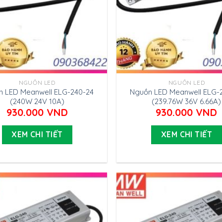
NGUỒN LED
NGUỒN LED
n LED Meanwell ELG-240-24
Nguồn LED Meanwell ELG-
(240W 24V 10A)
(239.76W 36V 6.66A)
930.000
VND
930.000
VND
XEM CHI TIẾT
XEM CHI TIẾT