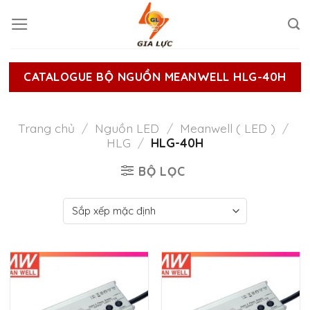
Skip
to
content
CATALOGUE BỘ NGUỒN MEANWELL HLG-40H
Trang chủ
/
Nguồn LED
/
Meanwell ( LED )
/
HLG
/
HLG-40H
BỘ LỌC