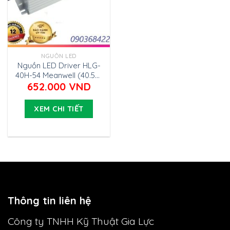
NGUỒN LED
Nguồn LED Driver HLG-
40H-54 Meanwell (40.5W
54V 0.75A)
652.000
VND
XEM CHI TIẾT
Thông tin liên hệ
Công ty TNHH Kỹ Thuật Gia Lực