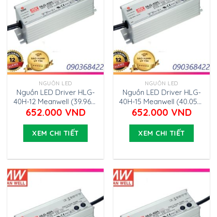
NGUỒN LED
NGUỒN LED
Nguồn LED Driver HLG-
Nguồn LED Driver HLG-
40H-12 Meanwell (39.96W
40H-15 Meanwell (40.05W
12V 3.33A)
15V 2.67A)
652.000
VND
652.000
VND
XEM CHI TIẾT
XEM CHI TIẾT