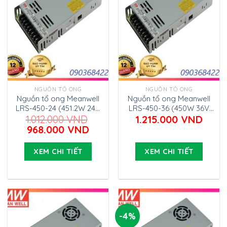
NGUỒN TỔ ONG
NGUỒN TỔ ONG
Nguồn tổ ong Meanwell
Nguồn tổ ong Meanwell
LRS-450-24 (451.2W 24V
LRS-450-36 (450W 36V
18.8A)
12.5A)
1.012.000
VND
1.215.000
VND
Giá
Giá
968.000
VND
gốc
hiện
là:
tại
XEM CHI TIẾT
XEM CHI TIẾT
1.012.000 VND.
là:
968.000 VND.
-4%