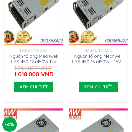
NGUỒN TỔ ONG
NGUỒN TỔ ONG
Nguồn tổ ong Meanwell
Nguồn tổ ong Meanwell
LRS-450-12 (450W 12V
LRS-450-15 (450W – 15V –
37.5A)
30A)
1.064.000
VND
Giá
Giá
1.018.000
VND
gốc
hiện
là:
tại
XEM CHI TIẾT
XEM CHI TIẾT
1.064.000 VND.
là:
1.018.000 VND.
-4%