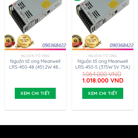
NGUỒN TỔ ONG
NGUỒN TỔ ONG
Nguồn tổ ong Meanwell
Nguồn tổ ong Meanwell
LRS-450-48 (451.2W 48V
LRS-450-5 (375W 5V 75A)
9.4A)
1.064.000
VND
Giá
Giá
1.018.000
VND
gốc
hiện
là:
tại
XEM CHI TIẾT
XEM CHI TIẾT
1.064.000 VND.
là:
1.018