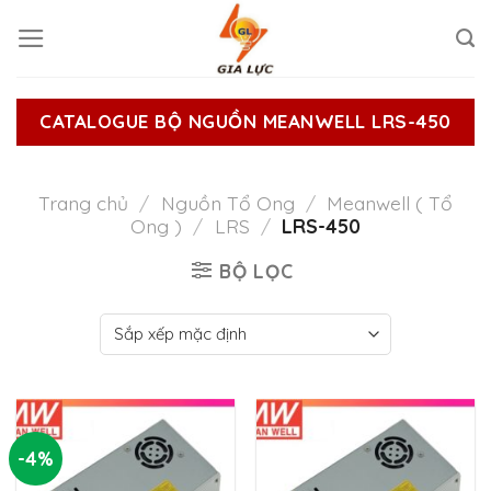
Skip
to
content
CATALOGUE BỘ NGUỒN MEANWELL LRS-450
Trang chủ
/
Nguồn Tổ Ong
/
Meanwell ( Tổ
Ong )
/
LRS
/
LRS-450
BỘ LỌC
-4%