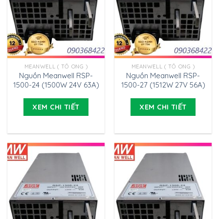
MEANWELL ( TỔ ONG )
MEANWELL ( TỔ ONG )
Nguồn Meanwell RSP-
Nguồn Meanwell RSP-
1500-24 (1500W 24V 63A)
1500-27 (1512W 27V 56A)
XEM CHI TIẾT
XEM CHI TIẾT