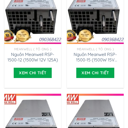
MEANWELL ( TỔ ONG )
MEANWELL ( TỔ ONG )
Nguồn Meanwell RSP-
Nguồn Meanwell RSP-
1500-12 (1500W 12V 125A)
1500-15 (1500W 15V
100A)
XEM CHI TIẾT
XEM CHI TIẾT