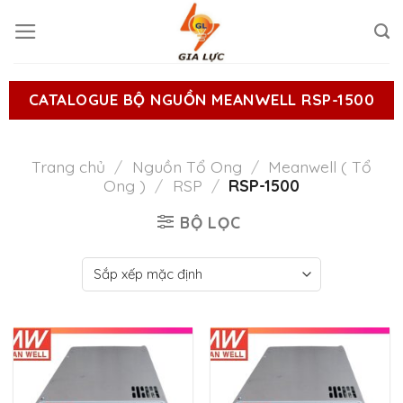
Skip
to
content
CATALOGUE BỘ NGUỒN MEANWELL RSP-1500
Trang chủ
/
Nguồn Tổ Ong
/
Meanwell ( Tổ
Ong )
/
RSP
/
RSP-1500
BỘ LỌC