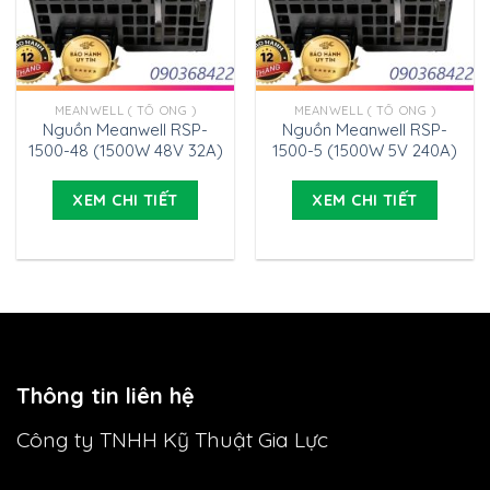
MEANWELL ( TỔ ONG )
MEANWELL ( TỔ ONG )
Nguồn Meanwell RSP-
Nguồn Meanwell RSP-
1500-48 (1500W 48V 32A)
1500-5 (1500W 5V 240A)
XEM CHI TIẾT
XEM CHI TIẾT
Thông tin liên hệ
Công ty TNHH Kỹ Thuật Gia Lực