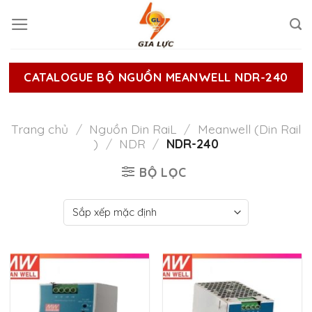
Skip
to
content
CATALOGUE BỘ NGUỒN MEANWELL NDR-240
Trang chủ
/
Nguồn Din RaiL
/
Meanwell (Din Rail
)
/
NDR
/
NDR-240
BỘ LỌC