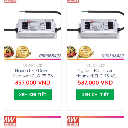
NGUỒN LED
NGUỒN LED
Nguồn LED Driver
Nguồn LED Driver
Meanwell ELG-75-36
Meanwell ELG-75-42
(75.6W 36V 2.1A)
(75.6W 42V 1.8A)
857.000
VND
587.000
VND
XEM CHI TIẾT
XEM CHI TIẾT