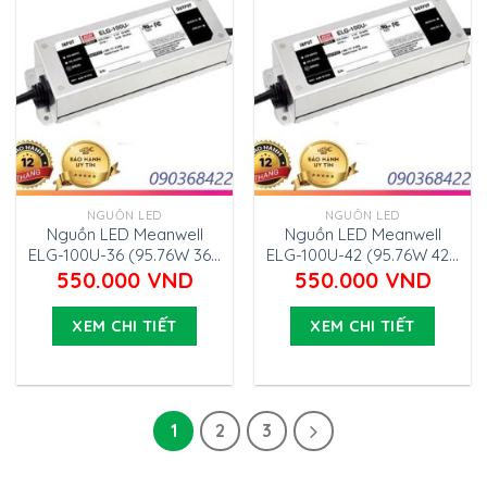
NGUỒN LED
NGUỒN LED
Nguồn LED Meanwell
Nguồn LED Meanwell
ELG-100U-36 (95.76W 36V
ELG-100U-42 (95.76W 42V
2.66A)
2.28A)
550.000
VND
550.000
VND
XEM CHI TIẾT
XEM CHI TIẾT
1
2
3