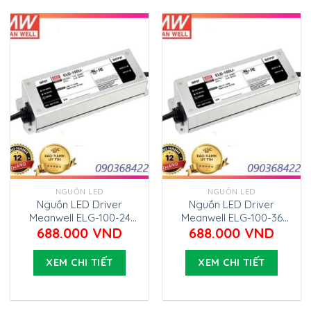
NGUỒN LED
NGUỒN LED
Nguồn LED Driver
Nguồn LED Driver
Meanwell ELG-100-24
Meanwell ELG-100-36
(96W 24V 4.0A)
(95.76W 36V 2.66A)
688.000
VND
688.000
VND
XEM CHI TIẾT
XEM CHI TIẾT