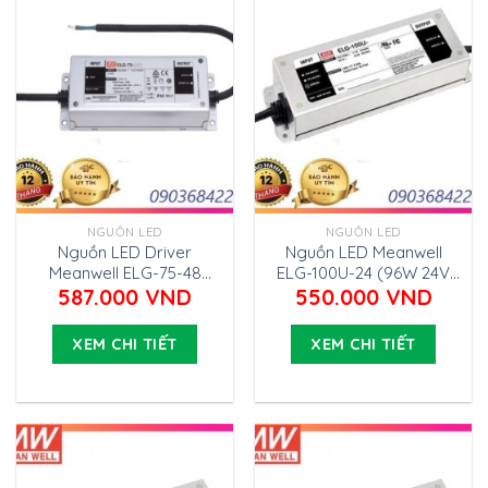
NGUỒN LED
NGUỒN LED
Nguồn LED Driver
Nguồn LED Meanwell
Meanwell ELG-75-48
ELG-100U-24 (96W 24V
(76.8W 48V 1.6A)
4A)
587.000
VND
550.000
VND
XEM CHI TIẾT
XEM CHI TIẾT