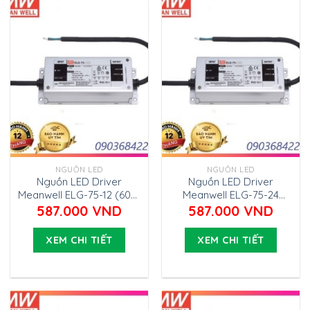
NGUỒN LED
NGUỒN LED
Nguồn LED Driver
Nguồn LED Driver
Meanwell ELG-75-12 (60W
Meanwell ELG-75-24
12V 5A)
(75.6W 24V 3.15A)
587.000
VND
587.000
VND
XEM CHI TIẾT
XEM CHI TIẾT