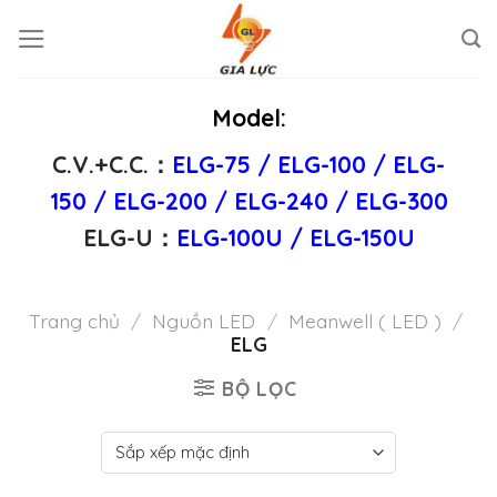
Skip
to
content
Model:
C.V.+C.C.：
ELG-75
/
ELG-100
/
ELG-
150
/
ELG-200
/
ELG-240
/
ELG-300
ELG-U：
ELG-100U
/
ELG-150U
Trang chủ
/
Nguồn LED
/
Meanwell ( LED )
/
ELG
BỘ LỌC