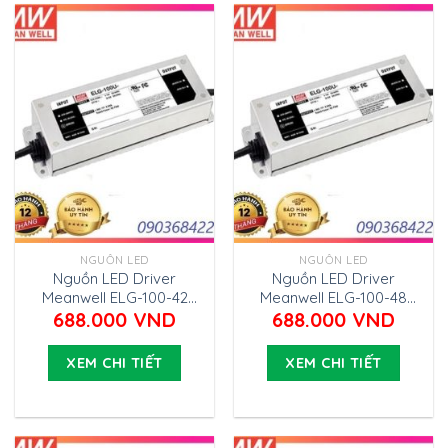
NGUỒN LED
NGUỒN LED
Nguồn LED Driver
Nguồn LED Driver
Meanwell ELG-100-42
Meanwell ELG-100-48
(95.76W 42V 2.28A)
(96W 48V 2A)
688.000
VND
688.000
VND
XEM CHI TIẾT
XEM CHI TIẾT