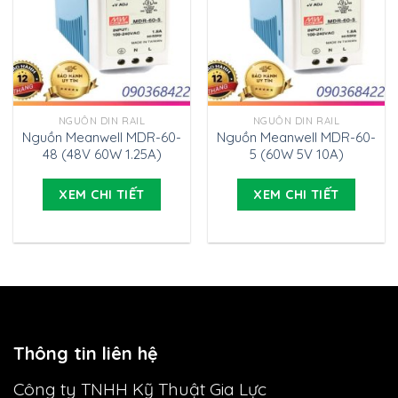
NGUỒN DIN RAIL
NGUỒN DIN RAIL
Nguồn Meanwell MDR-60-
Nguồn Meanwell MDR-60-
48 (48V 60W 1.25A)
5 (60W 5V 10A)
XEM CHI TIẾT
XEM CHI TIẾT
Thông tin liên hệ
Công ty TNHH Kỹ Thuật Gia Lực