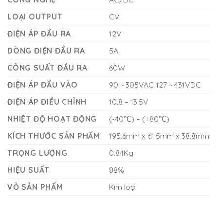
LOẠI OUTPUT
CV
ĐIỆN ÁP ĐẦU RA
12V
DÒNG ĐIỆN ĐẦU RA
5A
CÔNG SUẤT ĐẦU RA
60W
ĐIỆN ÁP ĐẦU VÀO
90 ~ 305VAC 127 ~ 431VDC
ĐIỆN ÁP ĐIỀU CHỈNH
10.8 – 13.5V
NHIỆT ĐỘ HOẠT ĐỘNG
(-40℃) – (+80℃)
KÍCH THƯỚC SẢN PHẨM
195.6mm x 61.5mm x 38.8mm
TRỌNG LƯỢNG
0.84Kg
HIỆU SUẤT
88%
VỎ SẢN PHẨM
Kim loại