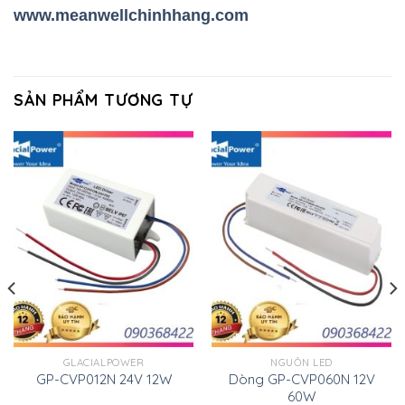
www.meanwellchinhhang.com
SẢN PHẨM TƯƠNG TỰ
GLACIALPOWER
NGUỒN LED
GP-CVP012N 24V 12W
Dòng GP-CVP060N 12V
60W