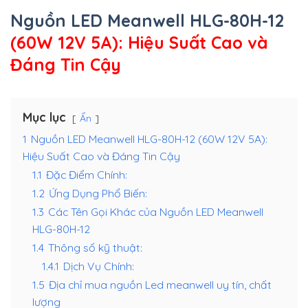
Nguồn LED Meanwell HLG-80H-12
(60W 12V 5A): Hiệu Suất Cao và
Đáng Tin Cậy
Mục lục
Ẩn
1
Nguồn LED Meanwell HLG-80H-12 (60W 12V 5A):
Hiệu Suất Cao và Đáng Tin Cậy
1.1
Đặc Điểm Chính:
1.2
Ứng Dụng Phổ Biến:
1.3
Các Tên Gọi Khác của Nguồn LED Meanwell
HLG-80H-12
1.4
Thông số kỹ thuật:
1.4.1
Dịch Vụ Chính:
1.5
Địa chỉ mua nguồn Led meanwell uy tín, chất
lượng