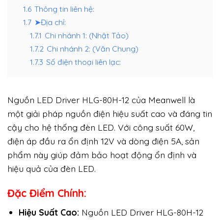
1.6
Thông tin liên hệ:
1.7
➤Địa chỉ:
1.7.1
Chi nhánh 1: (Nhật Tảo)
1.7.2
Chi nhánh 2: (Văn Chung)
1.7.3
Số điện thoại liên lạc:
Nguồn LED Driver HLG-80H-12 của Meanwell là
một giải pháp nguồn điện hiệu suất cao và đáng tin
cậy cho hệ thống đèn LED. Với công suất 60W,
điện áp đầu ra ổn định 12V và dòng điện 5A, sản
phẩm này giúp đảm bảo hoạt động ổn định và
hiệu quả của đèn LED.
Đặc Điểm Chính:
Hiệu Suất Cao:
Nguồn LED Driver HLG-80H-12