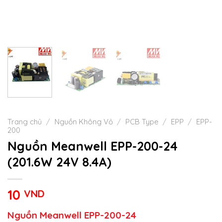
Trang chủ
/
Nguồn Không Vỏ
/
PCB Type
/
EPP
/
EPP-
200
Nguồn Meanwell EPP-200-24
(201.6W 24V 8.4A)
10
VND
Nguồn Meanwell EPP-200-24