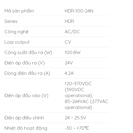
Mã sản phẩm
HDR-100-24N
Series
HDR
Công nghệ
AC/DC
Loại output
CV
Công suất đầu ra (W)
100.8W
Điện áp đầu ra (V)
24V
Dòng điện đầu ra (A)
4.2A
120~370VDC
(390VDC
Điện áp đầu vào (V)
operational),
85~264VAC (277VAC
operational)
Điện áp điều chỉnh
24 ~ 25.5V
Nhiệt độ hoạt động
-30 ~ +70℃