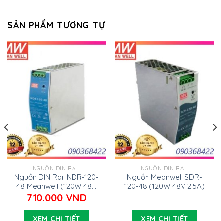
SẢN PHẨM TƯƠNG TỰ
NGUỒN DIN RAIL
NGUỒN DIN RAIL
Nguồn DIN Rail NDR-120-
Nguồn Meanwell SDR-
48 Meanwell (120W 48V
120-48 (120W 48V 2.5A)
2.5A)
710.000
VND
XEM CHI TIẾT
XEM CHI TIẾT