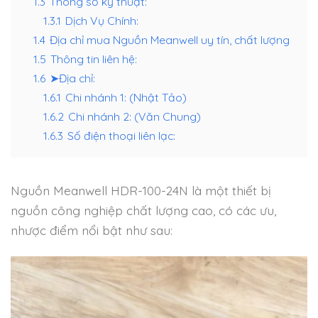
1.3
Thông số kỹ thuật:
1.3.1
Dịch Vụ Chính:
1.4
Địa chỉ mua Nguồn Meanwell uy tín, chất lượng
1.5
Thông tin liên hệ:
1.6
➤Địa chỉ:
1.6.1
Chi nhánh 1: (Nhật Tảo)
1.6.2
Chi nhánh 2: (Văn Chung)
1.6.3
Số điện thoại liên lạc:
Nguồn Meanwell HDR-100-24N là một thiết bị
nguồn công nghiệp chất lượng cao, có các ưu,
nhược điểm nổi bật như sau: