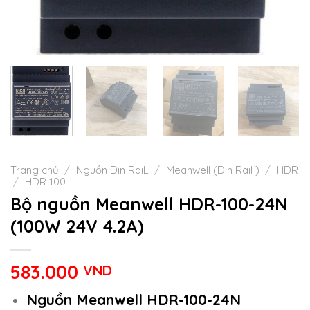
Trang chủ
/
Nguồn Din RaiL
/
Meanwell (Din Rail )
/
HDR
/
HDR 100
Bộ nguồn Meanwell HDR-100-24N
(100W 24V 4.2A)
583.000
VND
Nguồn Meanwell HDR-100-24N