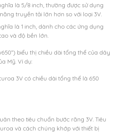
nghĩa là 5/8 inch, thường được sử dụng
ăng truyền tải lớn hơn so với loại 3V.
ghĩa là 1 inch, dành cho các ứng dụng
cao và độ bền lớn.
v650”) biểu thị chiều dài tổng thể của dây
a Mỹ. Ví dụ:
uroa 3V có chiều dài tổng thể là 650
uân theo tiêu chuẩn bước răng 3V. Tiêu
uroa và cách chúng khớp với thiết bị