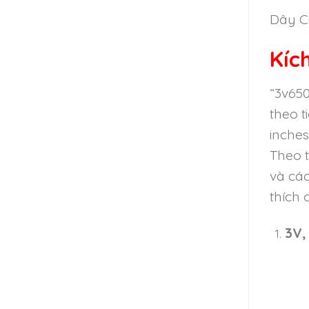
Dây Cu
Kíc
“3v650
theo t
inches
Theo t
và các
thích 
3V,