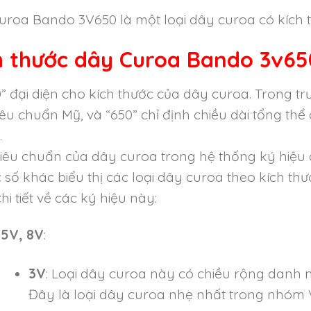
roa Bando 3V650 là một loại dây curoa có kích t
h thước d
ây Curoa Bando 3v65
” đại diện cho kích thước của dây curoa. Trong trư
iêu chuẩn Mỹ, và “650” chỉ định chiều dài tổng th
.
iêu chuẩn của dây curoa trong hệ thống ký hiệu củ
 số khác biểu thị các loại dây curoa theo kích thướ
chi tiết về các ký hiệu này:
 5V, 8V
:
3V
: Loại dây curoa này có chiều rộng danh n
Đây là loại dây curoa nhẹ nhất trong nhóm V