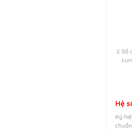
Số 
cur
Hệ s
Ký hiệ
chuẩn 