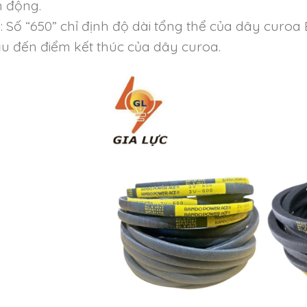
n động.
: Số “650” chỉ định độ dài tổng thể của dây curo
u đến điểm kết thúc của dây curoa.