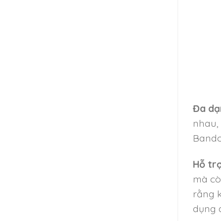
Đa dạ
nhau,
Bando 
Hỗ trợ
mà còn
rằng k
dụng 