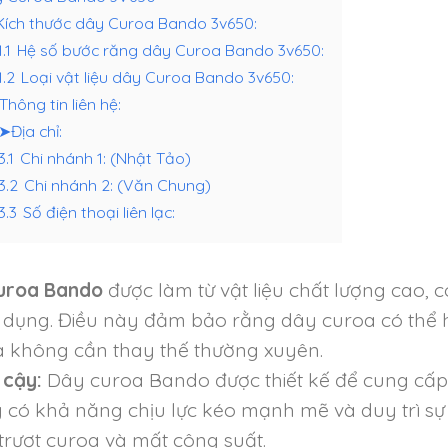
Kích thước dây Curoa Bando 3v650:
1.1
Hệ số bước răng dây Curoa Bando 3v650:
1.2
Loại vật liệu dây Curoa Bando 3v650:
Thông tin liên hệ:
➤Địa chỉ:
3.1
Chi nhánh 1: (Nhật Tảo)
.3.2
Chi nhánh 2: (Văn Chung)
3.3
Số điện thoại liên lạc:
uroa Bando
được làm từ vật liệu chất lượng cao, 
 dụng. Điều này đảm bảo rằng dây curoa có thể h
à không cần thay thế thường xuyên.
 cậy:
Dây curoa Bando được thiết kế để cung cấp đ
có khả năng chịu lực kéo mạnh mẽ và duy trì sự 
trượt curoa và mất công suất.