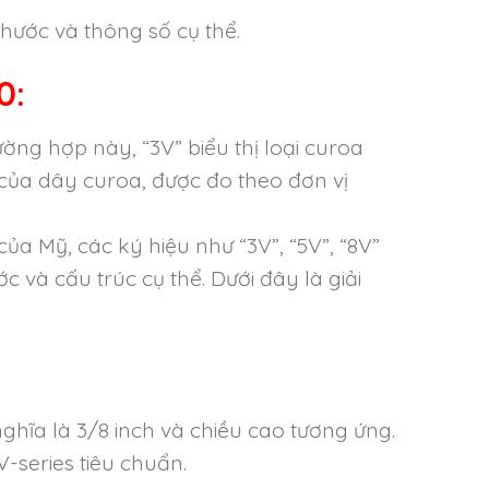
hước và thông số cụ thể.
0:
ờng hợp này, “3V” biểu thị loại curoa
ể của dây curoa, được đo theo đơn vị
a Mỹ, các ký hiệu như “3V”, “5V”, “8V”
c và cấu trúc cụ thể. Dưới đây là giải
ghĩa là 3/8 inch và chiều cao tương ứng.
-series tiêu chuẩn.