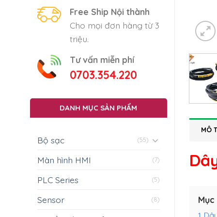
Free Ship Nội thành
Cho mọi đơn hàng từ 3
triệu.
Tư vấn miễn phí
0703.354.220
DANH MỤC SẢN PHẨM
MÔ 
Bộ sạc
(55)
Dây
Màn hình HMI
(7)
PLC Series
(5)
Mục 
Sensor
(8)
1
Dây