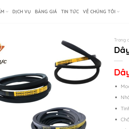
ẨM
DỊCH VỤ
BẢNG GIÁ
TIN TỨC
VỀ CHÚNG TÔI
Trang 
Dây
Dây
Mod
Nhà
Tìn
Chấ