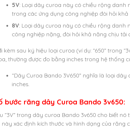
5V
: Loại dây curoa này có chiều rộng danh 
trong các ứng dụng công nghiệp đòi hỏi khả n
8V
: Loại dây curoa này có chiều rộng danh n
công nghiệp nặng, đòi hỏi khả năng chịu tải 
đi kèm sau ký hiệu loại curoa (ví dụ: “650” trong “3
oa, thường được đo bằng inches trong hệ thống củ
“Dây Curoa Bando 3V650” nghĩa là loại dây c
inches.
ố bước răng
d
ây Curoa Bando 3v650:
u “3V” trong dây curoa Bando 3v650 cho biết nó t
này xác định kích thước và hình dạng của răng c