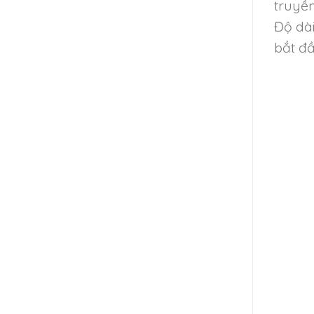
truyề
Độ dài
bắt đầ