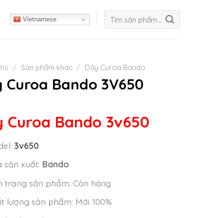
Tìm
Vietnamese
kiếm:
chủ
/
Sản phẩm khác
/
Dây Curoa Bando
 Curoa Bando 3V650
 Curoa Bando 3v650
el:
3v650
 sản xuất:
Bando
h trạng sản phẩm: Còn hàng
t lượng sản phẩm: Mới 100%