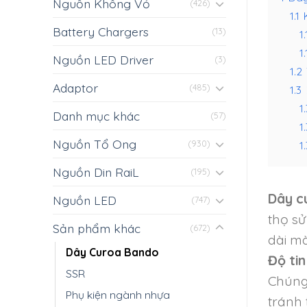
Nguồn Không Vỏ
(426)
1.1
Battery Chargers
(13)
1.
1.
Nguồn LED Driver
(3)
1.2
Adaptor
(485)
1.3
1.
Danh mục khác
(57)
1
Nguồn Tổ Ong
1.
(930)
Nguồn Din RaiL
(195)
Dây c
Nguồn LED
(747)
thọ sử
Sản phẩm khác
(672)
dài m
Dây Curoa Bando
Độ tin
SSR
Chúng 
Phụ kiện ngành nhựa
tránh 