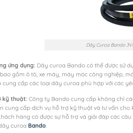
Dây Curoa Bando 3V
ng ứng dụng:
Dây curoa Bando có thể được sử d
 bao gồm ô tô, xe máy, máy móc công nghiệp, má
cung cấp các loại dây curoa phù hợp với các yê
 kỹ thuật:
Công ty Bando cung cấp không chỉ cá
 cung cấp dịch vụ hỗ trợ kỹ thuật và tư vấn ch
hách hàng có được sự hỗ trợ và giải đáp các câu h
dây curoa
Bando
.