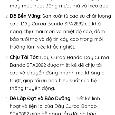
máy móc hoạt động mượt mà và hiệu quả.
Độ Bền Vững
: Sản xuất từ cao su chất lượng
cao, Dây Curoa Bando SPA2882 có khả
năng chịu mài mòn và nhiệt độ cao, đảm
bảo tuổi thọ và độ tin cậy cao trong môi
trường làm việc khắc nghiệt.
Chịu Tải Tốt
: Dây Curoa Bando Dây Curoa
Bando SPA2882 được thiết kế để chịu tải
cao và chuyển động nhanh mà không bị
trượt, giúp tối ưu hóa hiệu suất của hệ
thống truyền động.
Dễ Lắp Đặt và Bảo Dưỡng
: Thiết kế linh
hoạt và tiện lợi của Dây Curoa Bando
SPA2882 giúp dễ dàng lắp đặt và bảo