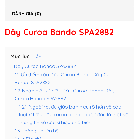
ĐÁNH GIÁ (0)
Dây Curoa Bando SPA2882
Mục lục
Ẩn
1
Dây Curoa Bando SPA2882
1.1
Ưu điểm của Dây Curoa Bando Dây Curoa
Bando SPA2882:
1.2
Nhận biết ký hiệu Dây Curoa Bando Dây
Curoa Bando SPA2882:
1.2.1
Ngoài ra, để giúp bạn hiểu rõ hơn về các
loại kí hiệu dây curoa bando, dưới đây là một số
thông tin về các kí hiệu phổ biến:
1.3
Thông tin liên hệ:
1.4
➤Địa chỉ: