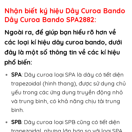
Nhận biết ký hiệu
Dây Curoa Bando
Dây Curoa Bando SPA2882
:
Ngoài ra, để giúp bạn hiểu rõ hơn về
các loại kí hiệu dây curoa bando, dưới
đây là một số thông tin về các kí hiệu
phổ biến:
SPA
: Dây curoa loại SPA là dây có tiết diện
trapezoidal (hình thang), được sử dụng chủ
yếu trong các ứng dụng truyền động nhỏ
và trung bình, có khả năng chịu tải trung
bình.
SPB
: Dây curoa loại SPB cũng có tiết diện
trapezoidal, nhưng lớn hơn so với loại SPA,