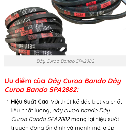
Dây Curoa Bando SPA2882
Ưu điểm của
Dây Curoa Bando
Dây
Curoa Bando SPA2882:
Hiệu Suất Cao
: Với thiết kế đặc biệt và chất
liệu chất lượng,
dây curoa bando Dây
Curoa Bando SPA2882
mang lại hiệu suất
truyền động ổn định và mạnh mẽ, giúp