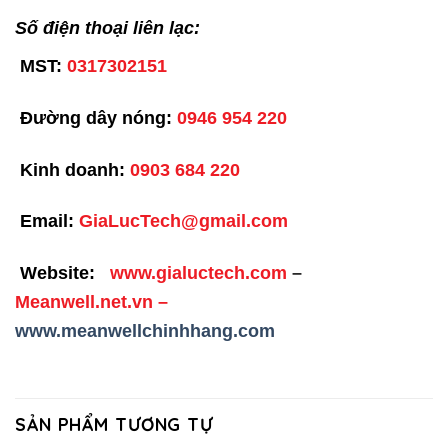
Số điện thoại liên lạc:
MST:
0317302151
Đường dây nóng:
0946 954 220
Kinh doanh:
0903 684 220
Email:
GiaLucTech@gmail.com
Website:
www.gialuctech.com
–
Meanwell.net.vn
–
www.meanwellchinhhang.com
SẢN PHẨM TƯƠNG TỰ