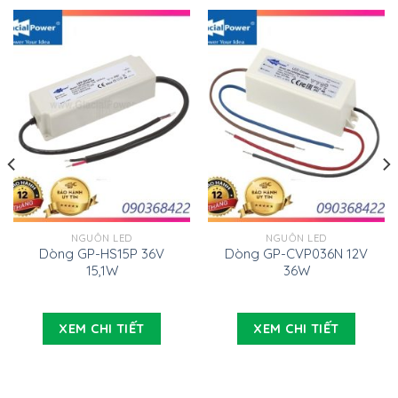
NGUỒN LED
NGUỒN LED
Dòng GP-HS15P 36V
Dòng GP-CVP036N 12V
15,1W
36W
XEM CHI TIẾT
XEM CHI TIẾT