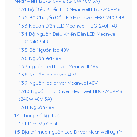
Meanwell HBG-240P-48 (240W 48V 5A)
1.3.1
Bộ Điều Khiển LED Meanwell HBG-240P-48
1.3.2
Bộ Chuyển Đổi LED Meanwell HBG-240P-48
1.3.3
Nguồn Điện LED Meanwell HBG-240P-48
1.3.4
Bộ Nguồn Điều Khiển Đèn LED Meanwell
HBG-240P-48
1.3.5
Bộ Nguồn led 48V
1.3.6
Nguồn led 48V
1.3.7
nguồn Led Driver Meanwell 48V
1.3.8
Nguồn led driver 48V
1.3.9
Nguồn led driver Meanwell 48V
1.3.10
Nguồn LED Driver Meanwell HBG-240P-48
(240W 48V 5A)
1.3.11
Nguồn 48V
1.4
Thông số kỹ thuật:
1.4.1
Dịch Vụ Chính:
1.5
Địa chỉ mua nguồn Led Driver Meanwell uy tín,