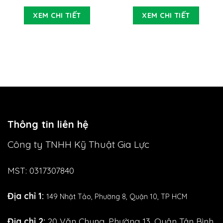
kép, 15W)
XEM CHI TIẾT
XEM CHI TIẾT
Thông tin liên hệ
Công ty TNHH Kỹ Thuật Gia Lực
MST: 0317307840
Địa chỉ 1:
149 Nhật Tảo,
Phường 8, Quận 10, TP HCM
Địa chỉ 2:
20 Văn Chung, Phường 13, Quận Tân Bình,