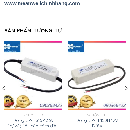
www.meanwellchinhhang.com
SẢN PHẨM TƯƠNG TỰ
NGUỒN LED
NGUỒN LED
Dòng GP-RS15P 36V
Dòng GP-LE150N 12V
15,1W (Dây cáp cách điện
120W