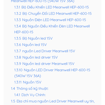
Meanwell HEP-600-15 (540W 15V 36A)
1.3.1
Bộ Điều Khiển LED Meanwell HEP-600-15
1.3.2
Bộ Chuyển Đổi LED Meanwell HEP-600-15
1.3.3
Nguồn Điện LED Meanwell HEP-600-15
1.3.4
Bộ Nguồn Điều Khiển Đèn LED Meanwell
HEP-600-15
1.3.5
Bộ Nguồn led 15V
1.3.6
Nguồn led 15V
1.3.7
nguồn Led Driver Meanwell 15V
1.3.8
Nguồn led driver 15V
1.3.9
Nguồn led driver Meanwell 15V
1.3.10
Nguồn LED Driver Meanwell HEP-600-15
(540W 15V 36A)
1.3.11
Nguồn 15V
1.4
Thông số kỹ thuật:
1.4.1
Dịch Vụ Chính:
1.5
Địa chỉ mua nguồn Led Driver Meanwell uy tín,