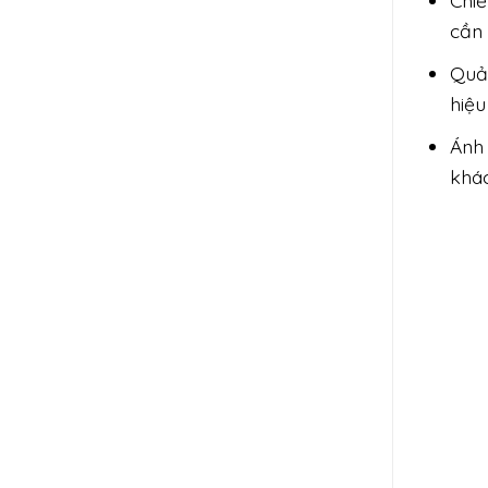
Chiế
cần 
Quả
hiệu
Ánh
khác