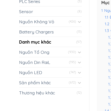
PLC Series
(5)
Mục 
1
Ngu
Sensor
(8)
1.1
Nguồn Không Vỏ
(426)
1.2
1.3
Battery Chargers
(13)
1.
Danh mục khác
(57)
1
1.
Nguồn Tổ Ong
(930)
1.
Nguồn Din RaiL
(195)
1
1.
Nguồn LED
(747)
1.
Sản phẩm khác
(672)
1
1
Thương hiệu khác
(12)
1
1.
1.4