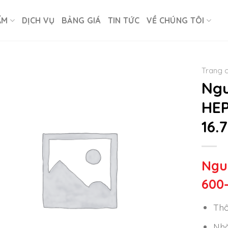
ẨM
DỊCH VỤ
BẢNG GIÁ
TIN TỨC
VỀ CHÚNG TÔI
Trang 
Ngu
HEP
16.
Ngu
600
Thô
Nhà