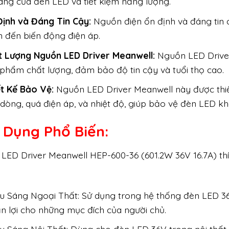
áng của đèn LED và tiết kiệm năng lượng.
Định và Đáng Tin Cậy:
Nguồn điện ổn định và đáng tin 
 đến biến động điện áp.
t Lượng Nguồn LED Driver Meanwell:
Nguồn LED Driver 
phẩm chất lượng, đảm bảo độ tin cậy và tuổi thọ cao.
ết Kế Bảo Vệ:
Nguồn LED Driver Meanwell này được thiế
dòng, quá điện áp, và nhiệt độ, giúp bảo vệ đèn LED kh
 Dụng Phổ Biến:
LED Driver Meanwell HEP-600-36 (601.2W 36V 16.7A) th
u Sáng Ngoại Thất: Sử dụng trong hệ thống đèn LED 36
n lợi cho những mục đích của người chủ.