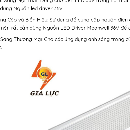
u Sáng Nội Thất: Dùng cho đèn LED 36V trong nội thất
dùng Nguồn led driver 36V.
ng Cáo và Biển Hiệu: Sử dụng để cung cấp nguồn điện 
 nên rất cần dùng Nguồn LED Driver Meanwell 36V để đ
 Sáng Thương Mại: Cho các ứng dụng ánh sáng trong cử
.