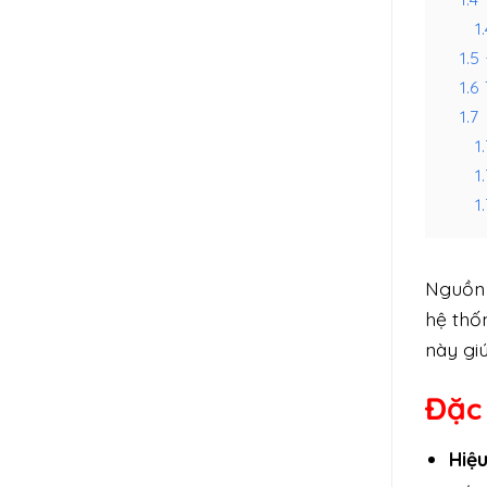
1.
1.5
1.6
1.7
1.
1.
1.
Nguồn 
hệ thố
này gi
Đặc
Hiệ