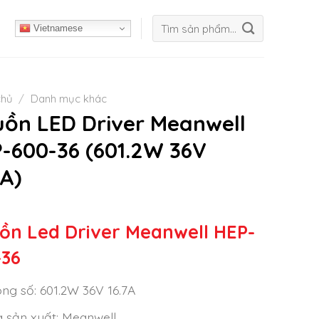
Tìm
Vietnamese
kiếm:
chủ
/
Danh mục khác
ồn LED Driver Meanwell
-600-36 (601.2W 36V
7A)
ồn Led Driver Meanwell HEP-
-36
ng số: 601.2W 36V 16.7A
 sản xuất: Meanwell