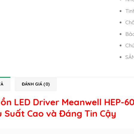
Tìn
Chấ
Bảo
Chứ
SẢ
TẢ
ĐÁNH GIÁ (0)
ồn LED Driver Meanwell HEP-600
u Suất Cao và Đáng Tin Cậy