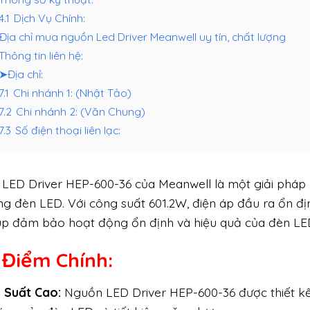
4.1
Dịch Vụ Chính:
Địa chỉ mua nguồn Led Driver Meanwell uy tín, chất lượng
Thông tin liên hệ:
➤Địa chỉ:
7.1
Chi nhánh 1: (Nhật Tảo)
7.2
Chi nhánh 2: (Văn Chung)
7.3
Số điện thoại liên lạc:
LED Driver HEP-600-36 của Meanwell là một giải pháp n
ng đèn LED. Với công suất 601.2W, điện áp đầu ra ổn đ
úp đảm bảo hoạt động ổn định và hiệu quả của đèn LE
 Điểm Chính:
u Suất Cao:
Nguồn LED Driver HEP-600-36 được thiết kế 