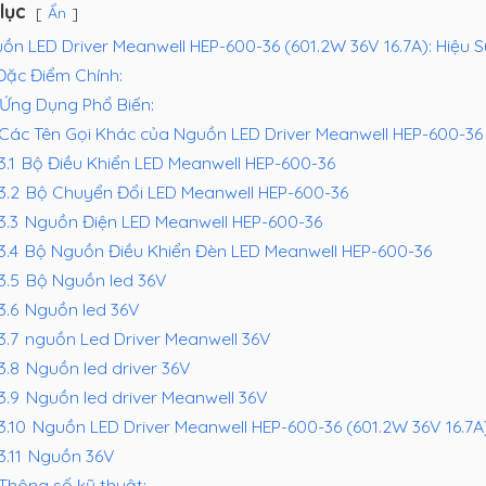
lục
Ẩn
ồn LED Driver Meanwell HEP-600-36 (601.2W 36V 16.7A): Hiệu 
Đặc Điểm Chính:
Ứng Dụng Phổ Biến:
Các Tên Gọi Khác của Nguồn LED Driver Meanwell HEP-600-36 
3.1
Bộ Điều Khiển LED Meanwell HEP-600-36
.3.2
Bộ Chuyển Đổi LED Meanwell HEP-600-36
3.3
Nguồn Điện LED Meanwell HEP-600-36
3.4
Bộ Nguồn Điều Khiển Đèn LED Meanwell HEP-600-36
.3.5
Bộ Nguồn led 36V
3.6
Nguồn led 36V
3.7
nguồn Led Driver Meanwell 36V
.3.8
Nguồn led driver 36V
.3.9
Nguồn led driver Meanwell 36V
.3.10
Nguồn LED Driver Meanwell HEP-600-36 (601.2W 36V 16.7A
3.11
Nguồn 36V
Thông số kỹ thuật: