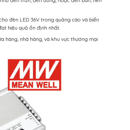
 như đèn trần, đèn đứng, hoặc đèn bàn, nên
cho đèn LED 36V trong quảng cáo và biển
ạt hiệu quả ổn định nhất.
a hàng, nhà hàng, và khu vực thương mại