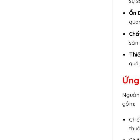
sự s
Ổn 
quan
Chấ
sản 
Thi
quá 
Ứng
Nguồn 
gồm:
Chiế
thuậ