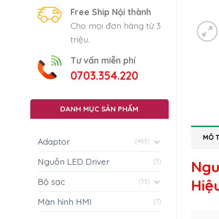
Free Ship Nội thành
Cho mọi đơn hàng từ 3
triệu.
Tư vấn miễn phí
0703.354.220
DANH MỤC SẢN PHẨM
MÔ 
Adaptor
(485)
Nguồn LED Driver
(3)
Ngu
Bộ sạc
Hiệ
(55)
Màn hình HMI
(7)