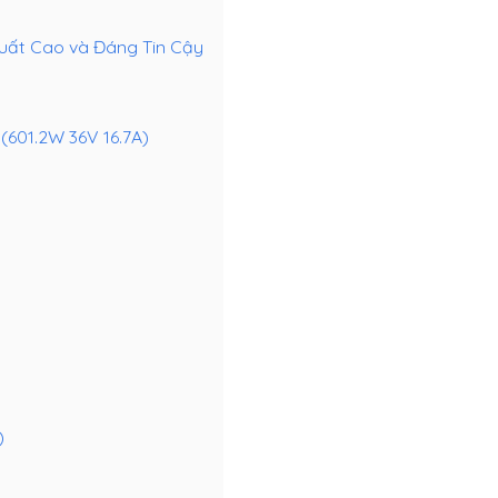
Suất Cao và Đáng Tin Cậy
(601.2W 36V 16.7A)
)