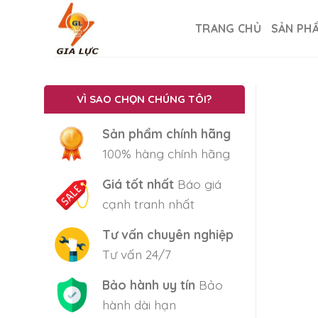
Skip
to
TRANG CHỦ
SẢN PH
content
VÌ SAO CHỌN CHÚNG TÔI?
Sản phẩm chính hãng
100% hàng chính hãng
Giá tốt nhất
Báo giá
cạnh tranh nhất
Tư vấn chuyên nghiệp
Tư vấn 24/7
Bảo hành uy tín
Bảo
hành dài hạn