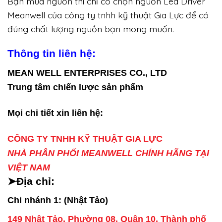
Bạn mua nguồn thì chỉ có chọn nguồn Led Driver
Meanwell của công ty tnhh kỹ thuật Gia Lực để có
đúng chất lượng nguồn bạn mong muốn.
Thông tin liên hệ:
MEAN WELL ENTERPRISES CO., LTD
Trung tâm chiến lược sản phẩm
Mọi chi tiết xin liên hệ:
CÔNG TY TNHH KỸ THUẬT GIA LỰC
NHÀ PHÂN PHỐI MEANWELL CHÍNH HÃNG TẠI
VIỆT NAM
➤Địa chỉ:
Chi nhánh 1: (Nhật Tảo)
149 Nhật Tảo, Phường 08, Quận 10, Thành phố