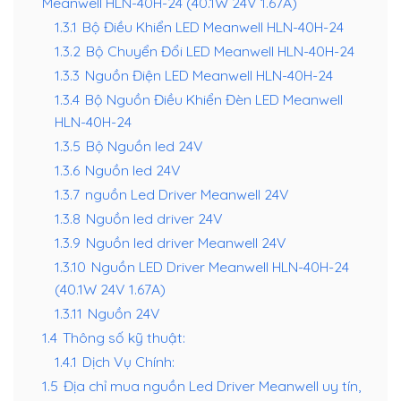
Meanwell HLN-40H-24 (40.1W 24V 1.67A)
1.3.1
Bộ Điều Khiển LED Meanwell HLN-40H-24
1.3.2
Bộ Chuyển Đổi LED Meanwell HLN-40H-24
1.3.3
Nguồn Điện LED Meanwell HLN-40H-24
1.3.4
Bộ Nguồn Điều Khiển Đèn LED Meanwell
HLN-40H-24
1.3.5
Bộ Nguồn led 24V
1.3.6
Nguồn led 24V
1.3.7
nguồn Led Driver Meanwell 24V
1.3.8
Nguồn led driver 24V
1.3.9
Nguồn led driver Meanwell 24V
1.3.10
Nguồn LED Driver Meanwell HLN-40H-24
(40.1W 24V 1.67A)
1.3.11
Nguồn 24V
1.4
Thông số kỹ thuật:
1.4.1
Dịch Vụ Chính:
1.5
Địa chỉ mua nguồn Led Driver Meanwell uy tín,