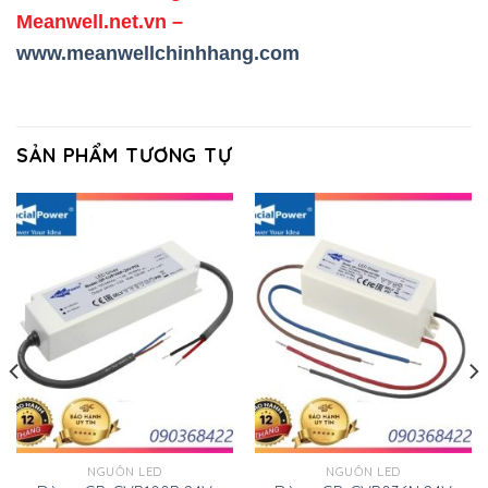
Meanwell.net.vn
–
www.meanwellchinhhang.com
SẢN PHẨM TƯƠNG TỰ
NGUỒN LED
NGUỒN LED