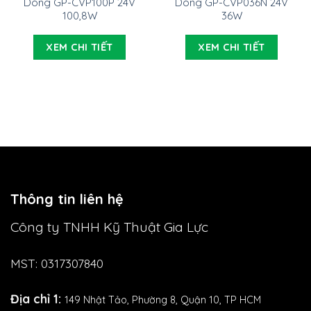
Dòng GP-CVP100P 24V
Dòng GP-CVP036N 24V
100,8W
36W
XEM CHI TIẾT
XEM CHI TIẾT
Thông tin liên hệ
Công ty TNHH Kỹ Thuật Gia Lực
MST: 0317307840
Địa chỉ 1:
149 Nhật Tảo,
Phường 8, Quận 10, TP HCM