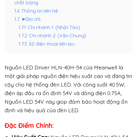
chất lượng
1.6
Thông tin liên hệ:
1.7
➤Địa chỉ:
1.7.1
Chi nhánh 1: (Nhật Tảo)
1.7.2
Chi nhánh 2: (Văn Chung)
1.7.3
Số điện thoại liên lạc:
Nguồn LED Driver HLN-40H-54 của Meanwell là
một giải pháp nguồn điện hiệu suất cao và đáng tin
cậy cho hệ thống đèn LED. Với công suất 40.5W,
điện áp đầu ra ổn định 54V và dòng điện 0.75A,
Nguồn LED 54V này giúp đảm bảo hoạt động ổn
định và hiệu quả của đèn LED.
Đặc Điểm Chính: