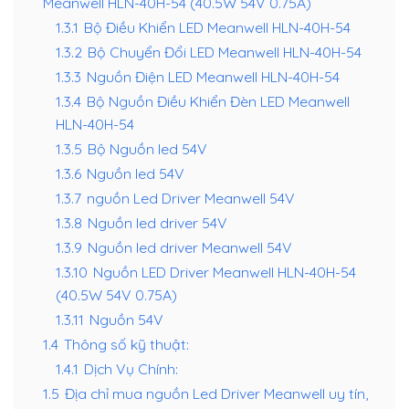
Meanwell HLN-40H-54 (40.5W 54V 0.75A)
1.3.1
Bộ Điều Khiển LED Meanwell HLN-40H-54
1.3.2
Bộ Chuyển Đổi LED Meanwell HLN-40H-54
1.3.3
Nguồn Điện LED Meanwell HLN-40H-54
1.3.4
Bộ Nguồn Điều Khiển Đèn LED Meanwell
HLN-40H-54
1.3.5
Bộ Nguồn led 54V
1.3.6
Nguồn led 54V
1.3.7
nguồn Led Driver Meanwell 54V
1.3.8
Nguồn led driver 54V
1.3.9
Nguồn led driver Meanwell 54V
1.3.10
Nguồn LED Driver Meanwell HLN-40H-54
(40.5W 54V 0.75A)
1.3.11
Nguồn 54V
1.4
Thông số kỹ thuật:
1.4.1
Dịch Vụ Chính:
1.5
Địa chỉ mua nguồn Led Driver Meanwell uy tín,