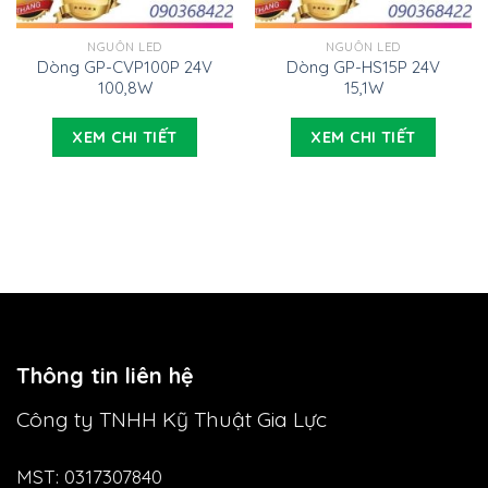
NGUỒN LED
NGUỒN LED
Dòng GP-CVP100P 24V
Dòng GP-HS15P 24V
100,8W
15,1W
XEM CHI TIẾT
XEM CHI TIẾT
Thông tin liên hệ
Công ty TNHH Kỹ Thuật Gia Lực
MST: 0317307840