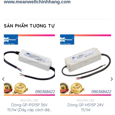
www.meanwellchinhhang.com
SẢN PHẨM TƯƠNG TỰ
NGUỒN LED
NGUỒN LED
Dòng GP-RS15P 36V
Dòng GP-HS15P 24V
15,1W (Dây cáp cách điện
15,1W
kép, 15W)