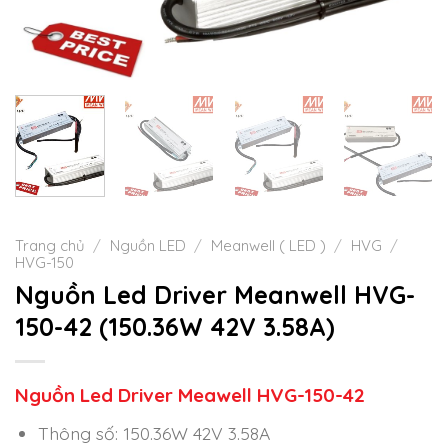
Trang chủ
/
Nguồn LED
/
Meanwell ( LED )
/
HVG
/
HVG-150
Nguồn Led Driver Meanwell HVG-
150-42 (150.36W 42V 3.58A)
Nguồn Led Driver Meawell HVG-150-42
Thông số: 150.36W 42V 3.58A