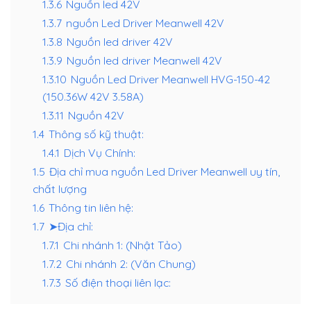
1.3.6
Nguồn led 42V
1.3.7
nguồn Led Driver Meanwell 42V
1.3.8
Nguồn led driver 42V
1.3.9
Nguồn led driver Meanwell 42V
1.3.10
Nguồn Led Driver Meanwell HVG-150-42
(150.36W 42V 3.58A)
1.3.11
Nguồn 42V
1.4
Thông số kỹ thuật:
1.4.1
Dịch Vụ Chính:
1.5
Địa chỉ mua nguồn Led Driver Meanwell uy tín,
chất lượng
1.6
Thông tin liên hệ:
1.7
➤Địa chỉ:
1.7.1
Chi nhánh 1: (Nhật Tảo)
1.7.2
Chi nhánh 2: (Văn Chung)
1.7.3
Số điện thoại liên lạc: