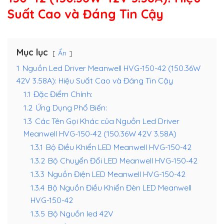
Suất Cao và Đáng Tin Cậy
Mục lục
Ẩn
1
Nguồn Led Driver Meanwell HVG-150-42 (150.36W
42V 3.58A): Hiệu Suất Cao và Đáng Tin Cậy
1.1
Đặc Điểm Chính:
1.2
Ứng Dụng Phổ Biến:
1.3
Các Tên Gọi Khác của Nguồn Led Driver
Meanwell HVG-150-42 (150.36W 42V 3.58A)
1.3.1
Bộ Điều Khiển LED Meanwell HVG-150-42
1.3.2
Bộ Chuyển Đổi LED Meanwell HVG-150-42
1.3.3
Nguồn Điện LED Meanwell HVG-150-42
1.3.4
Bộ Nguồn Điều Khiển Đèn LED Meanwell
HVG-150-42
1.3.5
Bộ Nguồn led 42V