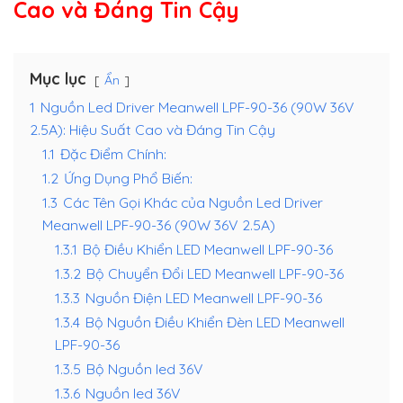
Cao và Đáng Tin Cậy
Mục lục
Ẩn
1
Nguồn Led Driver Meanwell LPF-90-36 (90W 36V
2.5A): Hiệu Suất Cao và Đáng Tin Cậy
1.1
Đặc Điểm Chính:
1.2
Ứng Dụng Phổ Biến:
1.3
Các Tên Gọi Khác của Nguồn Led Driver
Meanwell LPF-90-36 (90W 36V 2.5A)
1.3.1
Bộ Điều Khiển LED Meanwell LPF-90-36
1.3.2
Bộ Chuyển Đổi LED Meanwell LPF-90-36
1.3.3
Nguồn Điện LED Meanwell LPF-90-36
1.3.4
Bộ Nguồn Điều Khiển Đèn LED Meanwell
LPF-90-36
1.3.5
Bộ Nguồn led 36V
1.3.6
Nguồn led 36V