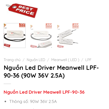
Trang chủ
/
Nguồn LED
/
Meanwell ( LED )
/
LPF
Nguồn Led Driver Meanwell LPF-
90-36 (90W 36V 2.5A)
Nguồn Led Driver Meawell LPF-90-36
Thông số: 90W 36V 2.5A