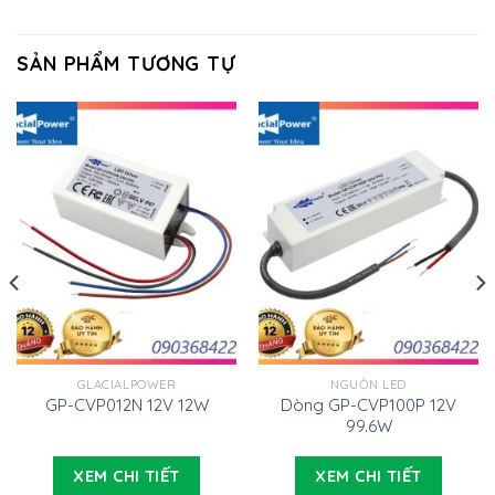
SẢN PHẨM TƯƠNG TỰ
GLACIALPOWER
NGUỒN LED
GP-CVP012N 12V 12W
Dòng GP-CVP100P 12V
99.6W
XEM CHI TIẾT
XEM CHI TIẾT