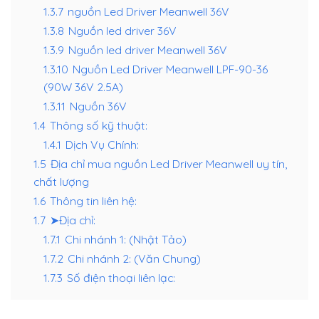
1.3.7
nguồn Led Driver Meanwell 36V
1.3.8
Nguồn led driver 36V
1.3.9
Nguồn led driver Meanwell 36V
1.3.10
Nguồn Led Driver Meanwell LPF-90-36
(90W 36V 2.5A)
1.3.11
Nguồn 36V
1.4
Thông số kỹ thuật:
1.4.1
Dịch Vụ Chính:
1.5
Địa chỉ mua nguồn Led Driver Meanwell uy tín,
chất lượng
1.6
Thông tin liên hệ:
1.7
➤Địa chỉ:
1.7.1
Chi nhánh 1: (Nhật Tảo)
1.7.2
Chi nhánh 2: (Văn Chung)
1.7.3
Số điện thoại liên lạc: