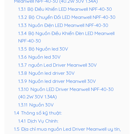
Meanwell NPF-40-30 (40.2W 30V 1.34A)
1.3.1
Bộ Điều Khiển LED Meanwell NPF-40-30
1.3.2
Bộ Chuyển Đổi LED Meanwell NPF-40-30
1.3.3
Nguồn Điện LED Meanwell NPF-40-30
1.3.4
Bộ Nguồn Điều Khiển Đèn LED Meanwell
NPF-40-30
1.3.5
Bộ Nguồn led 30V
1.3.6
Nguồn led 30V
1.3.7
nguồn Led Driver Meanwell 30V
1.3.8
Nguồn led driver 30V
1.3.9
Nguồn led driver Meanwell 30V
1.3.10
Nguồn LED Driver Meanwell NPF-40-30
(40.2W 30V 1.34A)
1.3.11
Nguồn 30V
1.4
Thông số kỹ thuật:
1.4.1
Dịch Vụ Chính:
1.5
Địa chỉ mua nguồn Led Driver Meanwell uy tín,