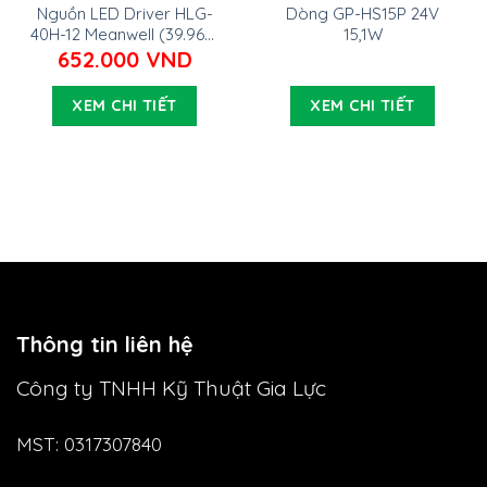
Nguồn LED Driver HLG-
Dòng GP-HS15P 24V
40H-12 Meanwell (39.96W
15,1W
12V 3.33A)
652.000
VND
XEM CHI TIẾT
XEM CHI TIẾT
Thông tin liên hệ
Công ty TNHH Kỹ Thuật Gia Lực
MST: 0317307840