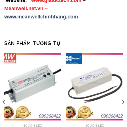
Website:
www.gialuctech.com
–
Meanwell.net.vn
–
www.meanwellchinhhang.com
SẢN PHẨM TƯƠNG TỰ
NGUỒN LED
NGUỒN LED