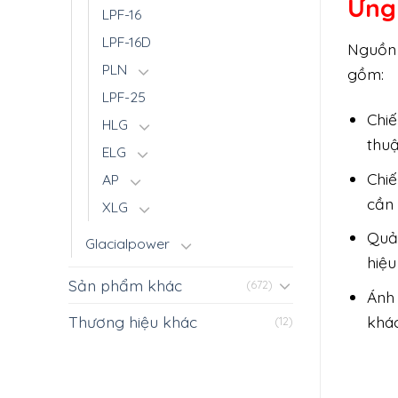
Ứng
LPF-16
LPF-16D
Nguồn 
PLN
gồm:
LPF-25
Chiế
HLG
thuậ
ELG
Chiế
AP
cần 
XLG
Quả
Glacialpower
hiệu
Sản phẩm khác
(672)
Ánh
khác
Thương hiệu khác
(12)