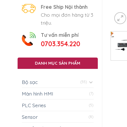
Free Ship Nội thành
Cho mọi đơn hàng từ 3
triệu.
Tư vấn miễn phí
0703.354.220
DANH MỤC SẢN PHẨM
Bộ sạc
(55)
Màn hình HMI
(7)
PLC Series
(5)
Sensor
(8)