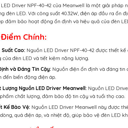
LED Driver NPF-40-42 của Meanwell là một giải pháp ng
ng đèn LED. Với công suất 40.32W, điện áp đầu ra ổn đ
úp đảm bảo hoạt động ổn định và hiệu quả của đèn LE
 Điểm Chính:
u Suất Cao:
Nguồn LED Driver NPF-40-42 được thiết kế đ
 của đèn LED và tiết kiệm năng lượng.
Định và Đáng Tin Cậy:
Nguồn điện ổn định và đáng tin 
 đến biến động điện áp.
t Lượng Nguồn LED Driver Meanwell:
Nguồn LED Driver 
phẩm chất lượng, đảm bảo độ tin cậy và tuổi thọ cao.
ết Kế Bảo Vệ:
Nguồn LED Driver Meanwell này được thiế
dòng, quá điện áp, và nhiệt độ, giúp bảo vệ đèn LED kh