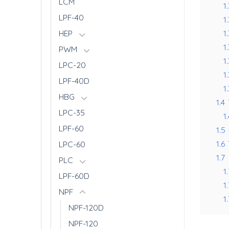
LCM
1
LPF-40
1.
1.
HEP
1
PWM
1
LPC-20
1
LPF-40D
1.
HBG
1.4
LPC-35
1.
LPF-60
1.5
1.6
LPC-60
1.7
PLC
1.
LPF-60D
1.
NPF
1.
NPF-120D
NPF-120