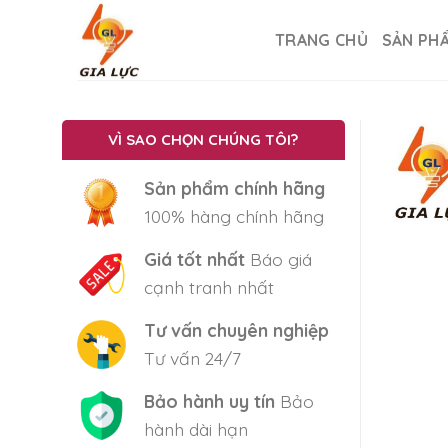
Skip
to
TRANG CHỦ
SẢN PH
content
VÌ SAO CHỌN CHÚNG TÔI?
Sản phẩm chính hãng
100% hàng chính hãng
Giá tốt nhất
Báo giá
cạnh tranh nhất
Tư vấn chuyên nghiệp
Tư vấn 24/7
Bảo hành uy tín
Bảo
hành dài hạn