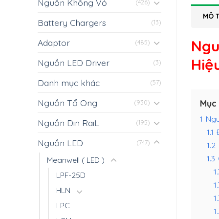
Nguồn Không Vỏ
(426)
MÔ 
Battery Chargers
(13)
Ngu
Adaptor
(485)
Hiệ
Nguồn LED Driver
(3)
Danh mục khác
(57)
Nguồn Tổ Ong
Mục 
(930)
1
Ngu
Nguồn Din RaiL
(195)
1.1
Nguồn LED
(747)
1.2
1.3
Meanwell ( LED )
1.
LPF-25D
1
HLN
1.
LPC
1.