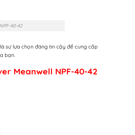
 NPF-40-42
là sự lựa chọn đáng tin cậy để cung cấp
a bạn.
ver Meanwell NPF-40-42
2