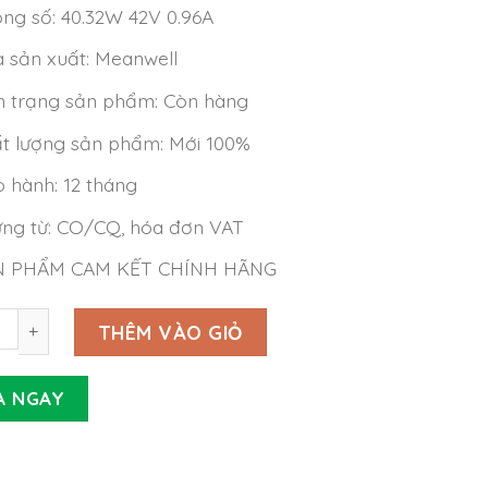
ng số: 40.32W 42V 0.96A
 sản xuất: Meanwell
h trạng sản phẩm: Còn hàng
t lượng sản phẩm: Mới 100%
 hành: 12 tháng
ng từ: CO/CQ, hóa đơn VAT
N PHẨM CAM KẾT CHÍNH HÃNG
LED Driver Meanwell NPF-40-42 (40.32W 42V 0.96A) số lượ
THÊM VÀO GIỎ
A NGAY