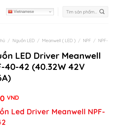
Tìm
Vietnamese
kiếm:
chủ
/
Nguồn LED
/
Meanwell ( LED )
/
NPF
/
NPF-
ồn LED Driver Meanwell
-40-42 (40.32W 42V
6A)
00
VND
ồn Led Driver Meanwell NPF-
42