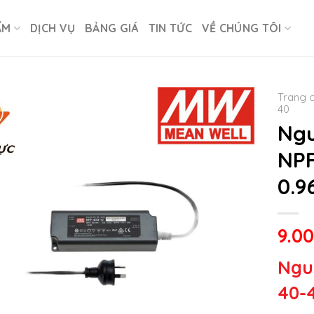
ẨM
DỊCH VỤ
BẢNG GIÁ
TIN TỨC
VỀ CHÚNG TÔI
Trang 
40
Ngu
NPF
0.9
9.0
Ngu
40-