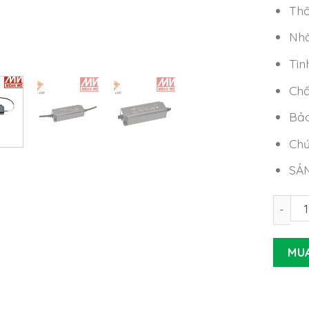
Thô
Nhà
Tìn
Chấ
Bảo
Chứ
SẢ
Nguồn 
MU