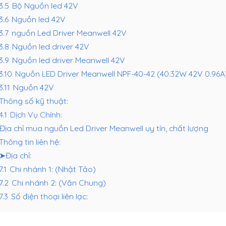
.3.5
Bộ Nguồn led 42V
3.6
Nguồn led 42V
3.7
nguồn Led Driver Meanwell 42V
.3.8
Nguồn led driver 42V
.3.9
Nguồn led driver Meanwell 42V
.3.10
Nguồn LED Driver Meanwell NPF-40-42 (40.32W 42V 0.96A
3.11
Nguồn 42V
Thông số kỹ thuật:
4.1
Dịch Vụ Chính:
Địa chỉ mua nguồn Led Driver Meanwell uy tín, chất lượng
Thông tin liên hệ:
➤Địa chỉ:
7.1
Chi nhánh 1: (Nhật Tảo)
7.2
Chi nhánh 2: (Văn Chung)
7.3
Số điện thoại liên lạc: