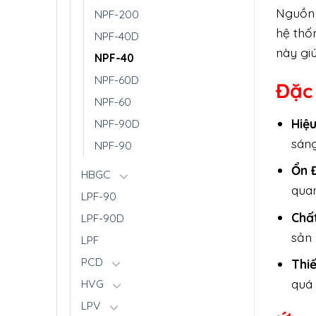
Nguồn 
NPF-200
hệ thố
NPF-40D
này gi
NPF-40
NPF-60D
Đặc
NPF-60
Hiệ
NPF-90D
sáng
NPF-90
Ổn 
HBGC
quan
LPF-90
Chấ
LPF-90D
sản 
LPF
PCD
Thi
quá 
HVG
LPV