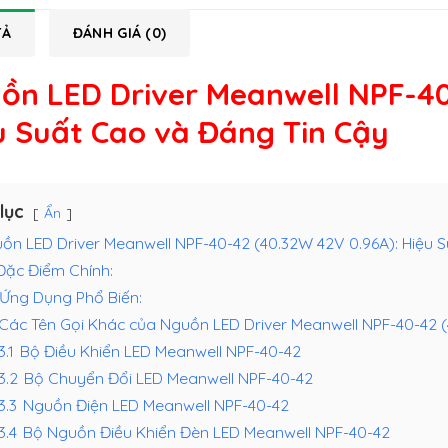
TẢ
ĐÁNH GIÁ (0)
ồn LED Driver Meanwell NPF-40
u Suất Cao và Đáng Tin Cậy
lục
Ẩn
ồn LED Driver Meanwell NPF-40-42 (40.32W 42V 0.96A): Hiệu 
Đặc Điểm Chính:
Ứng Dụng Phổ Biến:
Các Tên Gọi Khác của Nguồn LED Driver Meanwell NPF-40-42 
3.1
Bộ Điều Khiển LED Meanwell NPF-40-42
.3.2
Bộ Chuyển Đổi LED Meanwell NPF-40-42
3.3
Nguồn Điện LED Meanwell NPF-40-42
3.4
Bộ Nguồn Điều Khiển Đèn LED Meanwell NPF-40-42