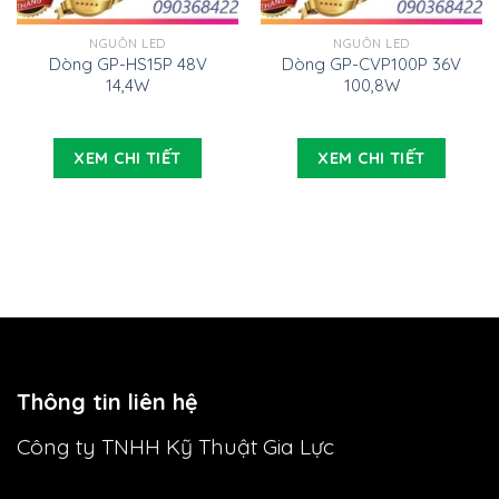
NGUỒN LED
NGUỒN LED
Dòng GP-HS15P 48V
Dòng GP-CVP100P 36V
14,4W
100,8W
XEM CHI TIẾT
XEM CHI TIẾT
Thông tin liên hệ
Công ty TNHH Kỹ Thuật Gia Lực