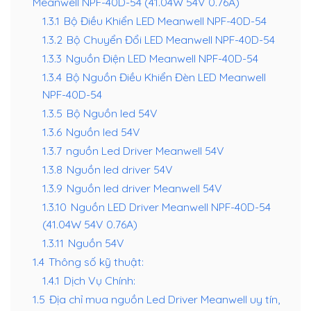
Meanwell NPF-40D-54 (41.04W 54V 0.76A)
1.3.1
Bộ Điều Khiển LED Meanwell NPF-40D-54
1.3.2
Bộ Chuyển Đổi LED Meanwell NPF-40D-54
1.3.3
Nguồn Điện LED Meanwell NPF-40D-54
1.3.4
Bộ Nguồn Điều Khiển Đèn LED Meanwell
NPF-40D-54
1.3.5
Bộ Nguồn led 54V
1.3.6
Nguồn led 54V
1.3.7
nguồn Led Driver Meanwell 54V
1.3.8
Nguồn led driver 54V
1.3.9
Nguồn led driver Meanwell 54V
1.3.10
Nguồn LED Driver Meanwell NPF-40D-54
(41.04W 54V 0.76A)
1.3.11
Nguồn 54V
1.4
Thông số kỹ thuật:
1.4.1
Dịch Vụ Chính:
1.5
Địa chỉ mua nguồn Led Driver Meanwell uy tín,