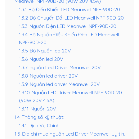
Meanwell NPF-90D-20 (90W 20V 4.5A)
1.3.1
Bộ Điều Khiển LED Meanwell NPF-90D-20
1.3.2
Bộ Chuyển Đổi LED Meanwell NPF-90D-20
1.3.3
Nguồn Điện LED Meanwell NPF-90D-20
1.3.4
Bộ Nguồn Điều Khiển Đèn LED Meanwell
NPF-90D-20
1.3.5
Bộ Nguồn led 20V
1.3.6
Nguồn led 20V
1.3.7
nguồn Led Driver Meanwell 20V
1.3.8
Nguồn led driver 20V
1.3.9
Nguồn led driver Meanwell 20V
1.3.10
Nguồn LED Driver Meanwell NPF-90D-20
(90W 20V 4.5A)
1.3.11
Nguồn 20V
1.4
Thông số kỹ thuật:
1.4.1
Dịch Vụ Chính:
1.5
Địa chỉ mua nguồn Led Driver Meanwell uy tín,