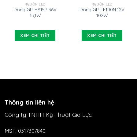
NGUỒN LED
NGUỒN LED
Dòng GP-HS15P 36V
Dòng GP-LE100N 12V
15,1W
102W
XEM CHI TIẾT
XEM CHI TIẾT
Thông tin liên hệ
Công ty TNHH Kỹ Thuật Gia Lực
MST: 0317307840