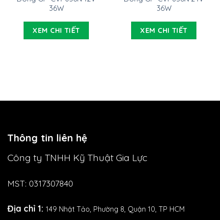
36W
36W
XEM CHI TIẾT
XEM CHI TIẾT
Thông tin liên hệ
Công ty TNHH Kỹ Thuật Gia Lực
MST: 0317307840
Địa chỉ 1:
149 Nhật Tảo,
Phường 8, Quận 10, TP HCM