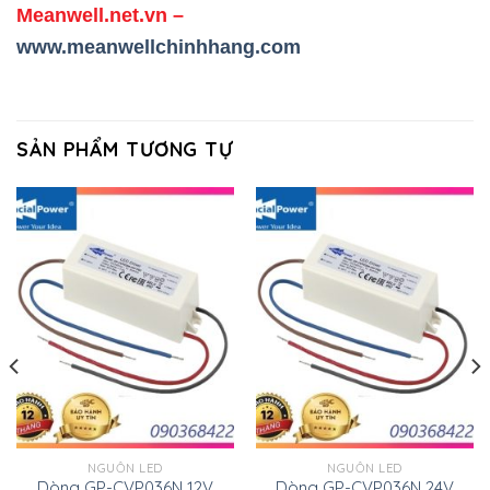
Meanwell.net.vn
–
www.meanwellchinhhang.com
SẢN PHẨM TƯƠNG TỰ
NGUỒN LED
NGUỒN LED
Dòng GP-CVP036N 12V
Dòng GP-CVP036N 24V