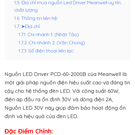
1.5
Địa chỉ mua nguồn Led Driver Meanwell uy tín,
chất lượng
1.6
Thông tin liên hệ:
1.7
➤Địa chỉ:
1.7.1
Chi nhánh 1: (Nhật Tảo)
1.7.2
Chi nhánh 2: (Văn Chung)
1.7.3
Số điện thoại liên lạc:
Nguồn LED Driver PCD-60-2000B của Meanwell là
một giải pháp nguồn điện hiệu suất cao và đáng tin
cậy cho hệ thống đèn LED. Với công suất 60W,
điện áp đầu ra ổn định 30V và dòng điện 2A,
Nguồn LED 30V này giúp đảm bảo hoạt động ổn
định và hiệu quả của đèn LED.
Đặc Điểm Chính: