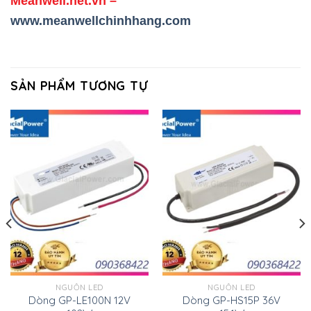
Meanwell.net.vn
–
www.meanwellchinhhang.com
SẢN PHẨM TƯƠNG TỰ
NGUỒN LED
NGUỒN LED
Dòng GP-LE100N 12V
Dòng GP-HS15P 36V