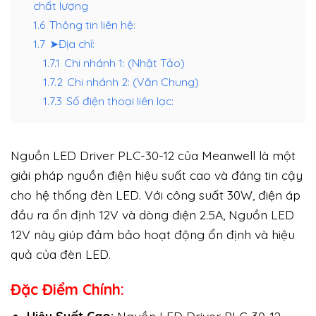
chất lượng
1.6
Thông tin liên hệ:
1.7
➤Địa chỉ:
1.7.1
Chi nhánh 1: (Nhật Tảo)
1.7.2
Chi nhánh 2: (Văn Chung)
1.7.3
Số điện thoại liên lạc:
Nguồn LED Driver PLC-30-12 của Meanwell là một
giải pháp nguồn điện hiệu suất cao và đáng tin cậy
cho hệ thống đèn LED. Với công suất 30W, điện áp
đầu ra ổn định 12V và dòng điện 2.5A, Nguồn LED
12V này giúp đảm bảo hoạt động ổn định và hiệu
quả của đèn LED.
Đặc Điểm Chính: