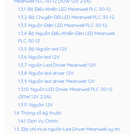
Meanwell PLC-30-12 (30W 12V 2.5A)
1.3.1
Bộ Điều Khiển LED Meanwell PLC-30-12
1.3.2
Bộ Chuyển Đổi LED Meanwell PLC-30-12
1.3.3
Nguồn Điện LED Meanwell PLC-30-12
1.3.4
Bộ Nguồn Điều Khiển Đèn LED Meanwell
PLC-30-12
1.3.5
Bộ Nguồn led 12V
1.3.6
Nguồn led 12V
1.3.7
nguồn Led Driver Meanwell 12V
1.3.8
Nguồn led driver 12V
1.3.9
Nguồn led driver Meanwell 12V
1.3.10
Nguồn LED Driver Meanwell PLC-30-12
(30W 12V 2.5A)
1.3.11
Nguồn 12V
1.4
Thông số kỹ thuật:
1.4.1
Dịch Vụ Chính:
1.5
Địa chỉ mua nguồn Led Driver Meanwell uy tín,