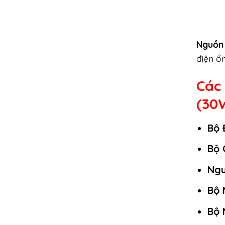
Nguồn 
điện ổ
Các
(30
Bộ 
Bộ 
Ngu
Bộ 
Bộ 