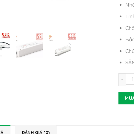
Nhà
Tìn
Chấ
Bảo
Chứ
SẢ
Nguồn 
MU
TẢ
ĐÁNH GIÁ (0)