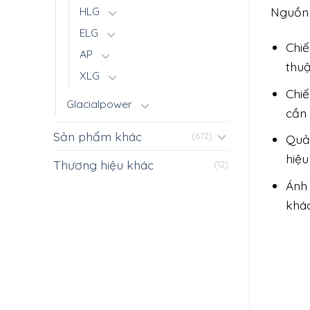
Nguồn 
HLG
ELG
Chiế
AP
thuậ
XLG
Chiế
Glacialpower
cần 
Sản phẩm khác
(672)
Quả
hiệu
Thương hiệu khác
(12)
Ánh
khác