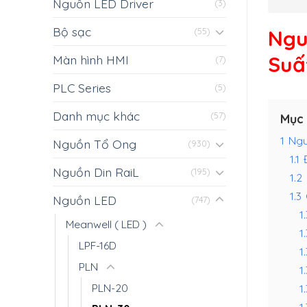
Nguồn LED Driver
(3)
Bộ sạc
Ngu
(55)
Suấ
Màn hình HMI
(7)
PLC Series
(5)
Danh mục khác
(57)
Mục 
1
Ngu
Nguồn Tổ Ong
(930)
1.1
Nguồn Din RaiL
(195)
1.2
1.3
Nguồn LED
(747)
1.
Meanwell ( LED )
1
LPF-16D
1.
PLN
1.
PLN-20
1
1.