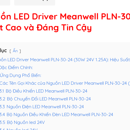
ồn LED Driver Meanwell PLN-30
t Cao và Đáng Tin Cậy
lục
Ẩn
ồn LED Driver Meanwell PLN-30-24 (30W 24V 1.25A): Hiệu Suấ
Đặc Điểm Chính:
Ứng Dụng Phổ Biến:
Các Tên Gọi Khác của Nguồn LED Driver Meanwell PLN-30-24 
3.1
Bộ Điều Khiển LED Meanwell PLN-30-24
.3.2
Bộ Chuyển Đổi LED Meanwell PLN-30-24
3.3
Nguồn Điện LED Meanwell PLN-30-24
3.4
Bộ Nguồn Điều Khiển Đèn LED Meanwell PLN-30-24
.3.5
Bộ Nguồn led 24V
3.6
Nguồn led 24V