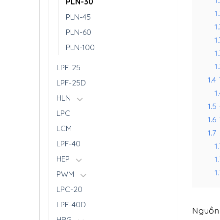
PLN-30
1.
PLN-45
1
PLN-60
1
PLN-100
1
1.
LPF-25
1.4
LPF-25D
1.
HLN
1.5
LPC
1.6
LCM
1.7
LPF-40
1.
HEP
1.
1.
PWM
LPC-20
LPF-40D
Nguồn 
HBG