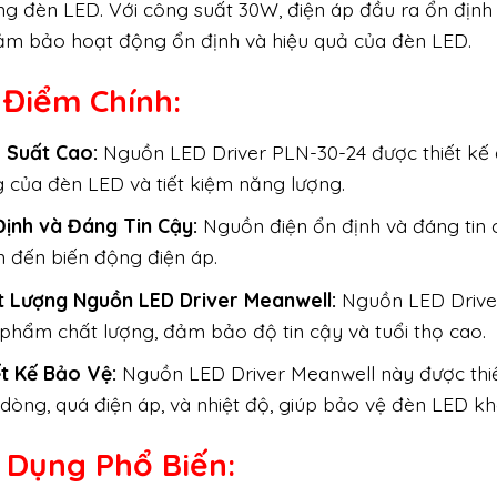
ng đèn LED. Với công suất 30W, điện áp đầu ra ổn định
ảm bảo hoạt động ổn định và hiệu quả của đèn LED.
 Điểm Chính:
u Suất Cao:
Nguồn LED Driver PLN-30-24 được thiết kế đ
 của đèn LED và tiết kiệm năng lượng.
Định và Đáng Tin Cậy:
Nguồn điện ổn định và đáng tin 
 đến biến động điện áp.
t Lượng Nguồn LED Driver Meanwell:
Nguồn LED Driver 
phẩm chất lượng, đảm bảo độ tin cậy và tuổi thọ cao.
ết Kế Bảo Vệ:
Nguồn LED Driver Meanwell này được thiế
dòng, quá điện áp, và nhiệt độ, giúp bảo vệ đèn LED kh
 Dụng Phổ Biến: