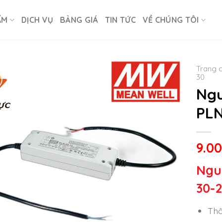
ẨM
DỊCH VỤ
BẢNG GIÁ
TIN TỨC
VỀ CHÚNG TÔI
Trang 
30
Ngu
PLN
9.0
Ngu
30-
Thô