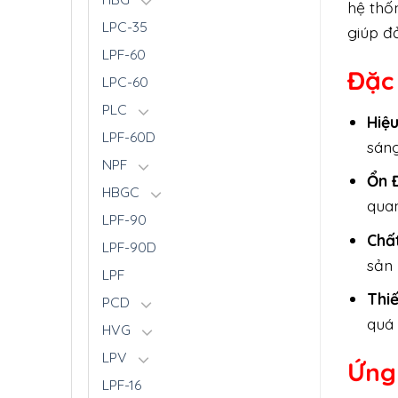
hệ thố
LPC-35
giúp đ
LPF-60
Đặc
LPC-60
PLC
Hiệ
LPF-60D
sáng
NPF
Ổn 
HBGC
quan
LPF-90
Chấ
LPF-90D
sản 
LPF
Thi
PCD
quá 
HVG
LPV
Ứng
LPF-16