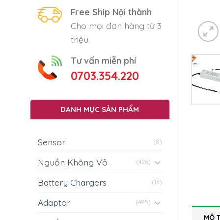
Free Ship Nội thành
Cho mọi đơn hàng từ 3
triệu.
Tư vấn miễn phí
0703.354.220
DANH MỤC SẢN PHẨM
Sensor
(8)
Nguồn Không Vỏ
(426)
Battery Chargers
(13)
Adaptor
(485)
MÔ 