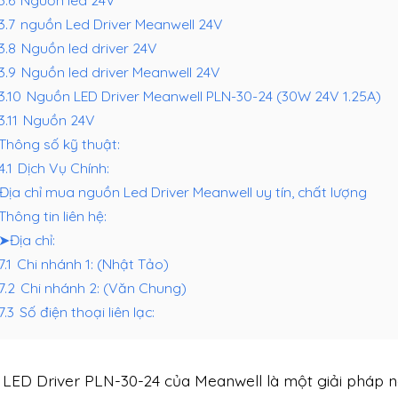
3.7
nguồn Led Driver Meanwell 24V
.3.8
Nguồn led driver 24V
.3.9
Nguồn led driver Meanwell 24V
.3.10
Nguồn LED Driver Meanwell PLN-30-24 (30W 24V 1.25A)
3.11
Nguồn 24V
Thông số kỹ thuật:
4.1
Dịch Vụ Chính:
Địa chỉ mua nguồn Led Driver Meanwell uy tín, chất lượng
Thông tin liên hệ:
➤Địa chỉ:
7.1
Chi nhánh 1: (Nhật Tảo)
7.2
Chi nhánh 2: (Văn Chung)
7.3
Số điện thoại liên lạc:
LED Driver PLN-30-24 của Meanwell là một giải pháp ng