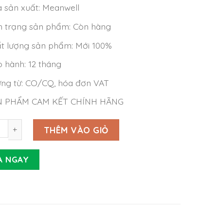
 sản xuất: Meanwell
h trạng sản phẩm: Còn hàng
t lượng sản phẩm: Mới 100%
 hành: 12 tháng
ng từ: CO/CQ, hóa đơn VAT
N PHẨM CAM KẾT CHÍNH HÃNG
LED Driver Meanwell PLN-30-24 (30W 24V 1.25A) số lượng
THÊM VÀO GIỎ
A NGAY