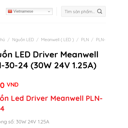
Tìm
Vietnamese
kiếm:
chủ
/
Nguồn LED
/
Meanwell ( LED )
/
PLN
/
PLN-
ồn LED Driver Meanwell
-30-24 (30W 24V 1.25A)
00
VND
ồn Led Driver Meanwell PLN-
24
ng số: 30W 24V 1.25A