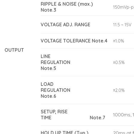
RIPPLE & NOISE (max.)
150mVp-p
Note.3
VOLTAGE ADJ. RANGE
11.5 ~ 15V
VOLTAGE TOLERANCE
Note.4
±1.0%
OUTPUT
LINE
REGULATION
±0.5%
Note.5
LOAD
REGULATION
±2.0%
Note.6
SETUP, RISE
1000ms, 1
TIME
Note.7
HOLD UP TIME (Typ.)
20ms at f