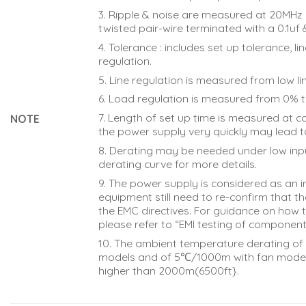
3. Ripple & noise are measured at 20MHz 
twisted pair-wire terminated with a 0.1uf &
4. Tolerance : includes set up tolerance, l
regulation.
5. Line regulation is measured from low lin
6. Load regulation is measured from 0% 
7. Length of set up time is measured at co
NOTE
the power supply very quickly may lead to
8. Derating may be needed under low inpu
derating curve for more details.
9. The power supply is considered as an i
equipment still need to re-confirm that t
the EMC directives. For guidance on how 
please refer to “EMI testing of component
10. The ambient temperature derating of
models and of 5℃/1000m with fan models
higher than 2000m(6500ft}.