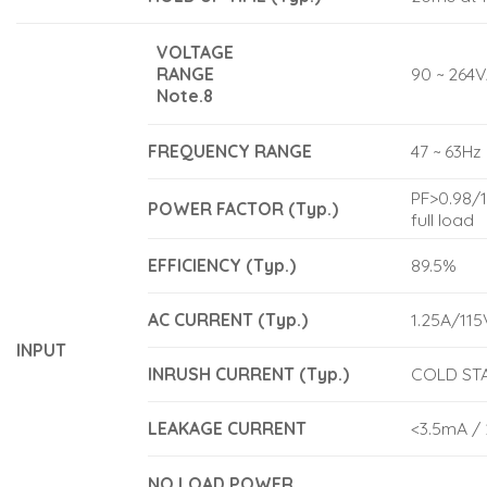
VOLTAGE
RANGE
90 ~ 264
Note.8
FREQUENCY RANGE
47 ~ 63Hz
PF>0.98/
POWER FACTOR (Typ.)
full load
EFFICIENCY (Typ.)
89.5%
AC CURRENT (Typ.)
1.25A/11
INPUT
INRUSH CURRENT (Typ.)
COLD STA
LEAKAGE CURRENT
<3.5mA /
NO LOAD POWER