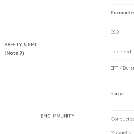
Paramete
ESD
SAFETY & EMC
Radiated
(Note 9)
EFT / Burs
Surge
EMC IMMUNITY
Conducte
Magnetic