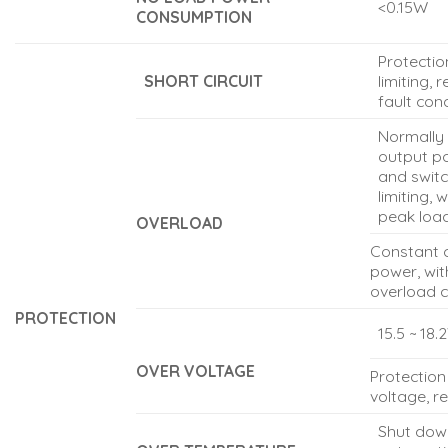
<0.15W
CONSUMPTION
Protectio
SHORT CIRCUIT
limiting,
fault con
Normally 
output p
and switc
limiting,
peak load
OVERLOAD
Constant c
power, wit
overload c
PROTECTION
15.5 ~ 18.
OVER VOLTAGE
Protection
voltage, r
Shut dow