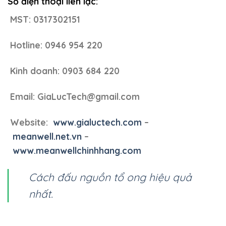
Số điện thoại liên lạc:
MST: 0317302151
Hotline: 0946 954 220
Kinh doanh: 0903 684 220
Email: GiaLucTech@gmail.com
Website:
www.gialuctech.com
–
meanwell.net.vn
–
www.meanwellchinhhang.com
Cách đấu nguồn tổ ong hiệu quả
nhất.