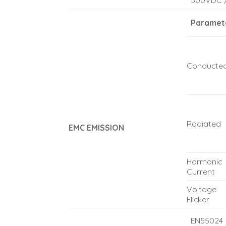
Paramet
Conducte
Radiated
EMC EMISSION
Harmonic
Current
Voltage
Flicker
EN55024