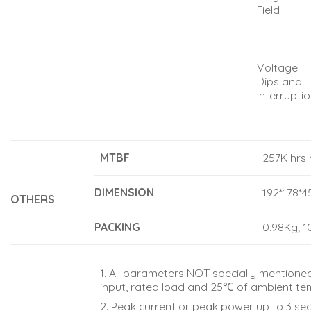
Field
Voltage
Dips and
Interrupti
MTBF
257K hrs 
DIMENSION
192*178*
OTHERS
PACKING
0.98Kg; 1
1. All parameters NOT specially mention
input, rated load and 25℃ of ambient te
2. Peak current or peak power up to 3 sec