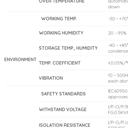
OVER TEMPERATURE
automati
down
WORKING TEMP.
-30 ~ +70
WORKING HUMIDITY
20 ~ 95%
-40 ~ +85
STORAGE TEMP., HUMIDITY
condensi
ENVIRONMENT
TEMP. COEFFICIENT
±0.05%/℃
10 ~ 500H
VIBRATION
each alon
IEC60950-
SAFETY STANDARDS
approve
I/P-O/P:
WITHSTAND VOLTAGE
FG:0.5KV
I/P-O/P, 
ISOLATION RESISTANCE
500VDC 