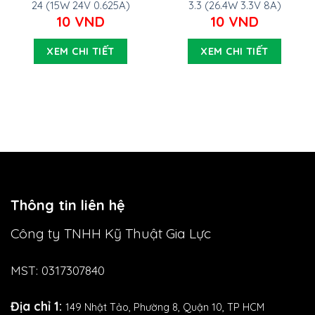
24 (15W 24V 0.625A)
3.3 (26.4W 3.3V 8A)
10
VND
10
VND
XEM CHI TIẾT
XEM CHI TIẾT
Thông tin liên hệ
Công ty TNHH Kỹ Thuật Gia Lực
MST: 0317307840
Địa chỉ 1:
149 Nhật Tảo,
Phường 8, Quận 10, TP HCM