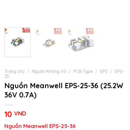
Trang chủ
/
Nguồn Không Vỏ
/
PCB Type
/
EPS
/
EPS-
25
Nguồn Meanwell EPS-25-36 (25.2W
36V 0.7A)
10
VND
Nguồn Meanwell EPS-25-36