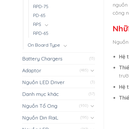
nguồn 
RPD-75
công n
PD-65
RPS
Nhữ
RPD-65
Nguồn 
On Board Type
Hệ 
Battery Chargers
(13)
Thi
Adaptor
(485)
trườ
Nguồn LED Driver
(3)
Hệ 
Danh mục khác
(57)
Thiế
Nguồn Tổ Ong
(930)
Nguồn Din RaiL
(195)