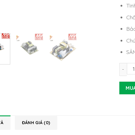
Tìn
Chấ
Bảo
Chứ
SẢ
Nguồn 
MU
TẢ
ĐÁNH GIÁ (0)