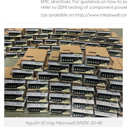
EMC directives. For guidance on how to p
refer to EMl testing of component power
(as available on http://www.meanwell.co
Nguồn tổ ong Meanwell ERDN-20-48