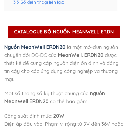
3.3
Số điện thoại liên lạc:
CATALOGUE BỘ NGUỒN MEANWELL ERDN
Nguồn MeanWell ERDN20
là một mô-đun nguồn
chuyển đổi DC-DC của
MeanWell. ERDN20
được
thiết kế để cung cấp nguồn điện ổn định và đáng
tin cậy cho các ứng dụng công nghiệp và thương
mại.
Một số thông số kỹ thuật chung của
nguồn
MeanWell ERDN20
có thể bao gồm:
Công suất định mức:
20W
Điện áp đầu vào: Phạm vi rộng từ 9V đến 36V hoặc