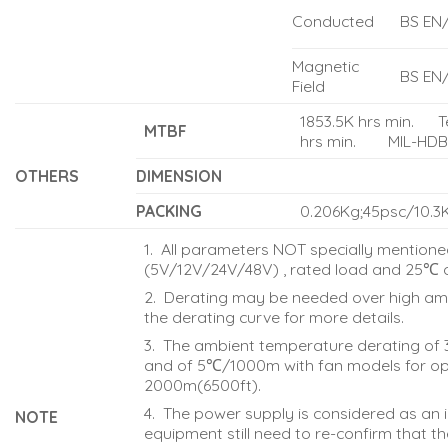
Conducted
BS EN
Magnetic
BS EN
Field
1853.5K hrs min. Tel
MTBF
hrs min. MIL-HDB
OTHERS
DIMENSION
PACKING
0.206Kg;45psc/10.3
1. All parameters NOT specially mention
(5V/12V/24V/48V) , rated load and 25℃ 
2. Derating may be needed over high am
the derating curve for more details.
3. The ambient temperature derating of
and of 5℃/1000m with fan models for ope
2000m(6500ft).
4. The power supply is considered as an i
NOTE
equipment still need to re-confirm that t