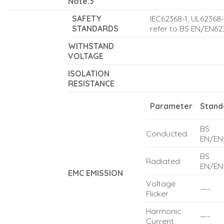
Note.3
SAFETY
IEC62368-1, UL62368
STANDARDS
refer to BS EN/EN62
WITHSTAND
VOLTAGE
ISOLATION
RESISTANCE
Parameter
Stand
BS
Conducted
EN/EN
BS
Radiated
EN/EN
EMC EMISSION
Voltage
—–
Flicker
Harmonic
—–
Current