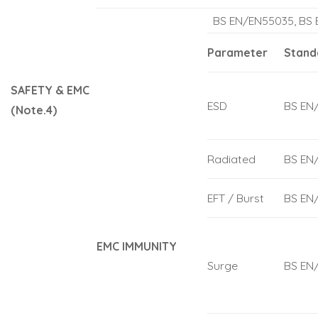
BS EN/EN55035, BS
Parameter
Stand
SAFETY &
EMC
ESD
BS EN
(Note.4)
Radiated
BS EN
EFT / Burst
BS EN
EMC IMMUNITY
Surge
BS EN