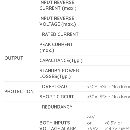
INPUT REVERSE
CURRENT
(max.)
INPUT REVERSE
VOLTAGE
(max.)
RATED CURRENT
PEAK CURRENT
(max.)
OUTPUT
CAPACITANCE(Typ.)
STANDBY POWER
LOSSES(Typ.)
OVERLOAD
<30A, 5Sec. No da
PROTECTION
SHORT CIRCUIT
<30A, 5Sec. No da
REDUNDANCY
<4V
BOTH INPUTS
or
<8.5V or
VOLTAGE ALARM
>6.5V
>14.7V (±5%