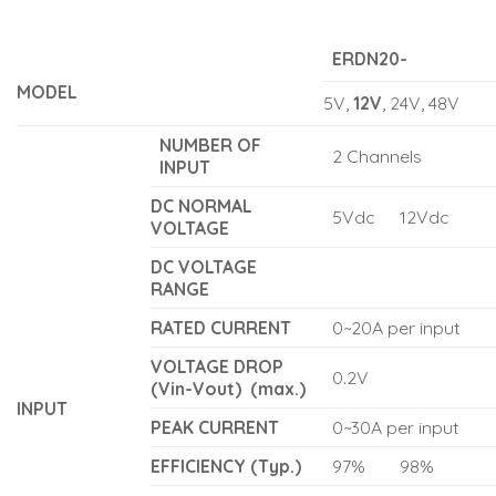
ERDN20-
MODEL
5V,
12V
, 24V, 48V
NUMBER OF
2 Channels
INPUT
DC NORMAL
5Vdc
12Vdc
VOLTAGE
DC VOLTAGE
RANGE
RATED CURRENT
0~20A per input
VOLTAGE DROP
0.2V
(Vin-Vout)
(max.)
INPUT
PEAK CURRENT
0~30A per input
EFFICIENCY (Typ.)
97%
98%