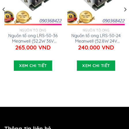
NGUỒN TỔ ONG
NGUỒN TỔ ONG
Nguồn tổ ong LRS-50-36
Nguồn tổ ong LRS-50-24
Meanwell (52.2W 36V
Meanwell (52.8W 24V
1.45A)
2.2A)
265.000
VND
240.000
VND
XEM CHI TIẾT
XEM CHI TIẾT
Thông tin liên hệ