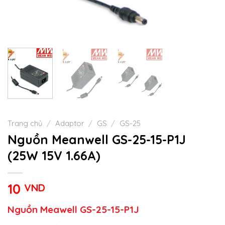
Trang chủ
/
Adaptor
/
GS
/
GS-25
Nguồn Meanwell GS-25-15-P1J
(25W 15V 1.66A)
10
VND
Nguồn Meawell GS-25-15-P1J