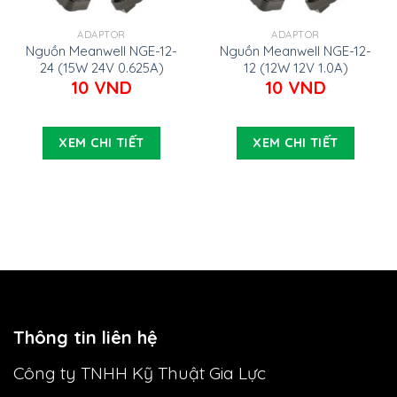
ADAPTOR
ADAPTOR
Nguồn Meanwell NGE-12-
Nguồn Meanwell NGE-12-
24 (15W 24V 0.625A)
12 (12W 12V 1.0A)
10
VND
10
VND
XEM CHI TIẾT
XEM CHI TIẾT
Thông tin liên hệ
Công ty TNHH Kỹ Thuật Gia Lực