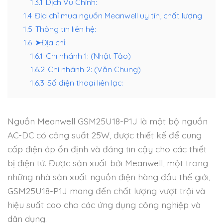
1.3.1
Dịch Vụ Chính:
1.4
Địa chỉ mua nguồn Meanwell uy tín, chất lượng
1.5
Thông tin liên hệ:
1.6
➤Địa chỉ:
1.6.1
Chi nhánh 1: (Nhật Tảo)
1.6.2
Chi nhánh 2: (Văn Chung)
1.6.3
Số điện thoại liên lạc:
Nguồn Meanwell GSM25U18-P1J là một bộ nguồn
AC-DC có công suất 25W, được thiết kế để cung
cấp điện áp ổn định và đáng tin cậy cho các thiết
bị điện tử. Được sản xuất bởi Meanwell, một trong
những nhà sản xuất nguồn điện hàng đầu thế giới,
GSM25U18-P1J mang đến chất lượng vượt trội và
hiệu suất cao cho các ứng dụng công nghiệp và
dân dụng.