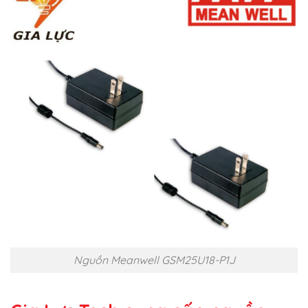
Nguồn Meanwell GSM25U18-P1J