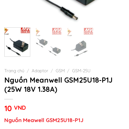
Trang chủ
/
Adaptor
/
GSM
/
GSM-25U
Nguồn Meanwell GSM25U18-P1J
(25W 18V 1.38A)
10
VND
Nguồn Meawell GSM25U18-P1J