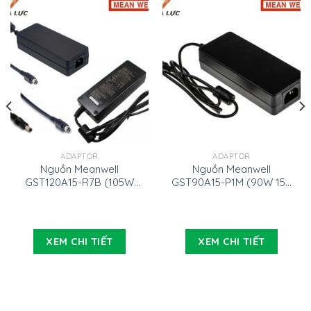
ADAPTOR
ADAPTOR
Nguồn Meanwell
Nguồn Meanwell
GST120A15-R7B (105W
GST90A15-P1M (90W 15V
15V 7A)
6A)
XEM CHI TIẾT
XEM CHI TIẾT