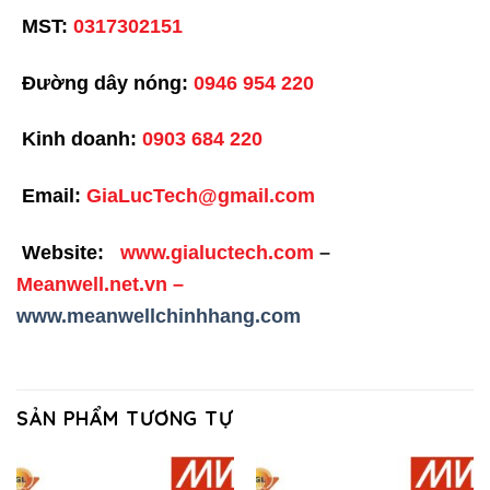
MST:
0317302151
Đường dây nóng:
0946 954 220
Kinh doanh:
0903 684 220
Email:
GiaLucTech@gmail.com
Website:
www.gialuctech.com
–
Meanwell.net.vn
–
www.meanwellchinhhang.com
SẢN PHẨM TƯƠNG TỰ