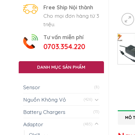
Free Ship Nội thành
Cho mọi đơn hàng từ 3
triệu.
Tư vấn miễn phí
0703.354.220
DANH MỤC SẢN PHẨM
Sensor
(8)
Nguồn Không Vỏ
(426)
Battery Chargers
(13)
MÔ 
Adaptor
(485)
OWA