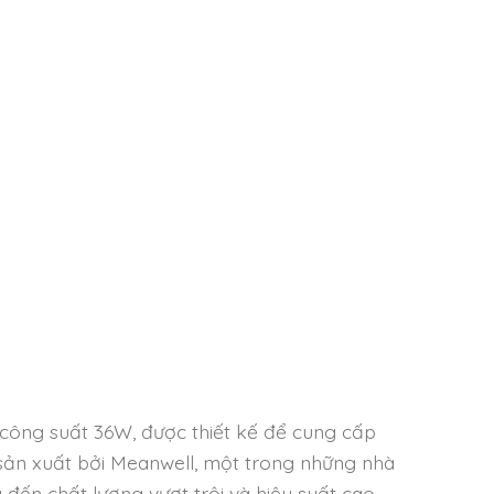
ông suất 36W, được thiết kế để cung cấp
c sản xuất bởi Meanwell, một trong những nhà
đến chất lượng vượt trội và hiệu suất cao