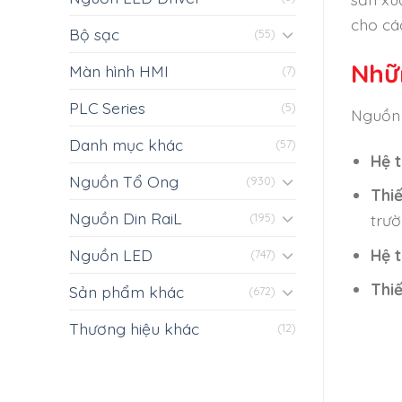
cho cá
Bộ sạc
(55)
Nhữ
Màn hình HMI
(7)
PLC Series
(5)
Nguồn 
Danh mục khác
(57)
Hệ 
Nguồn Tổ Ong
(930)
Thi
Nguồn Din RaiL
trườ
(195)
Hệ 
Nguồn LED
(747)
Thiế
Sản phẩm khác
(672)
Thương hiệu khác
(12)