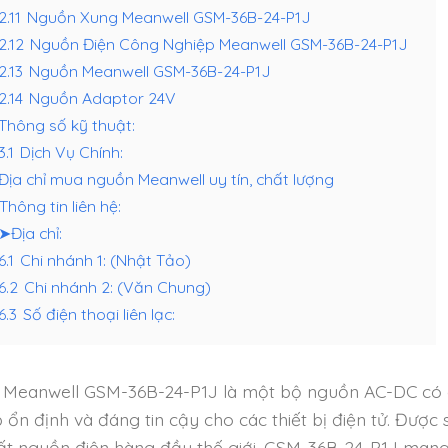
2.11
Nguồn Xung Meanwell GSM-36B-24-P1J
.2.12
Nguồn Điện Công Nghiệp Meanwell GSM-36B-24-P1J
2.13
Nguồn Meanwell GSM-36B-24-P1J
2.14
Nguồn Adaptor 24V
Thông số kỹ thuật:
3.1
Dịch Vụ Chính:
Địa chỉ mua nguồn Meanwell uy tín, chất lượng
Thông tin liên hệ:
➤Địa chỉ:
6.1
Chi nhánh 1: (Nhật Tảo)
.6.2
Chi nhánh 2: (Văn Chung)
6.3
Số điện thoại liên lạc:
Meanwell GSM-36B-24-P1J là một bộ nguồn AC-DC có c
p ổn định và đáng tin cậy cho các thiết bị điện tử. Đượ
ất nguồn điện hàng đầu thế giới, GSM-36B-24-P1J mang 