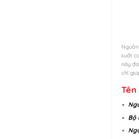
Nguồn 
suất c
này đá
chỉ gi
Tên 
Ngu
Bộ 
Ngu