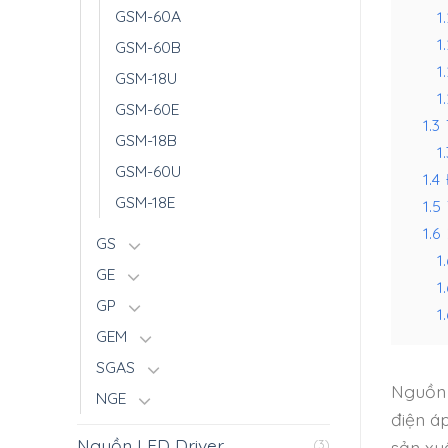
GSM-60A
1.
1
GSM-60B
1.
GSM-18U
1.
GSM-60E
1.3
GSM-18B
1.
GSM-60U
1.4
GSM-18E
1.5
1.6
GS
1.
GE
1
GP
1.
GEM
SGAS
Nguồn 
NGE
điện á
Nguồn LED Driver
sản xu
(3)