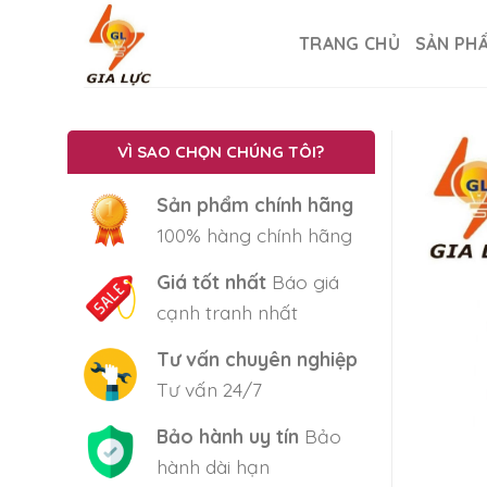
Skip
to
TRANG CHỦ
SẢN PH
content
VÌ SAO CHỌN CHÚNG TÔI?
Sản phẩm chính hãng
100% hàng chính hãng
Giá tốt nhất
Báo giá
cạnh tranh nhất
Tư vấn chuyên nghiệp
Tư vấn 24/7
Bảo hành uy tín
Bảo
hành dài hạn