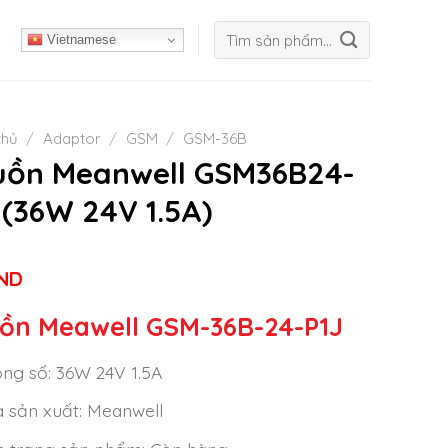
Tìm
Vietnamese
kiếm:
chủ
/
Adaptor
/
GSM
/
GSM-36B
ồn Meanwell GSM36B24-
 (36W 24V 1.5A)
ND
ồn Meawell GSM-36B-24-P1J
ng số: 36W 24V 1.5A
 sản xuất: Meanwell