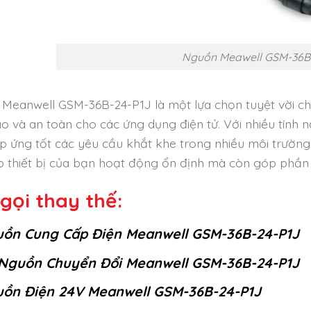
Nguồn Meawell GSM-36B
Meanwell GSM-36B-24-P1J là một lựa chọn tuyệt vời ch
ao và an toàn cho các ứng dụng điện tử. Với nhiều tính
p ứng tốt các yêu cầu khắt khe trong nhiều môi trườ
úp thiết bị của bạn hoạt động ổn định mà còn góp phần 
gọi thay thế:
ồn Cung Cấp Điện Meanwell GSM-36B-24-P1J
Nguồn Chuyển Đổi Meanwell GSM-36B-24-P1J
ồn Điện 24V Meanwell GSM-36B-24-P1J