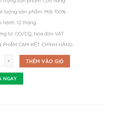
h trạng sản phẩm: Còn hàng
t lượng sản phẩm: Mới 100%
 hành: 12 tháng
ng từ: CO/CQ, hóa đơn VAT
N PHẨM CAM KẾT CHÍNH HÃNG
Meanwell GSM36B24-P1J (36W 24V 1.5A) số lượng
THÊM VÀO GIỎ
A NGAY