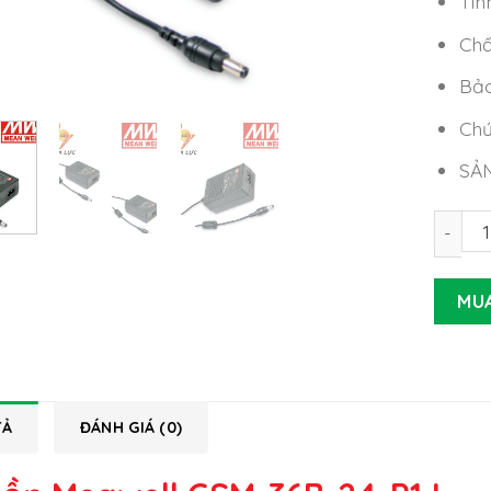
Tìn
Chấ
Bảo
Chứ
SẢ
Nguồn 
MU
TẢ
ĐÁNH GIÁ (0)