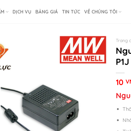
ẨM
DỊCH VỤ
BẢNG GIÁ
TIN TỨC
VỀ CHÚNG TÔI
Trang 
Ngu
P1J
10
V
Ngu
Thô
Nhà