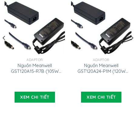
ADAPTOR
ADAPTOR
Nguồn Meanwell
Nguồn Meanwell
GST120A15-R7B (105W
GST120A24-P1M (120W
15V 7A)
24V 5A)
XEM CHI TIẾT
XEM CHI TIẾT