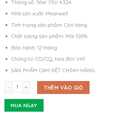
Thông số: 36W 7.5V 4.32A
Nhà sản xuất: Meanwell
Tình trạng sản phẩm: Còn hàng
Chất lượng sản phẩm: Mới 100%
Bảo hành: 12 tháng
Chứng từ: CO/CQ, hóa đơn VAT
SẢN PHẨM CAM KẾT CHÍNH HÃNG
Nguồn Meanwell GSM36E07-P1J (36W 7.5V 4.32A) số lượn
THÊM VÀO GIỎ
MUA NGAY