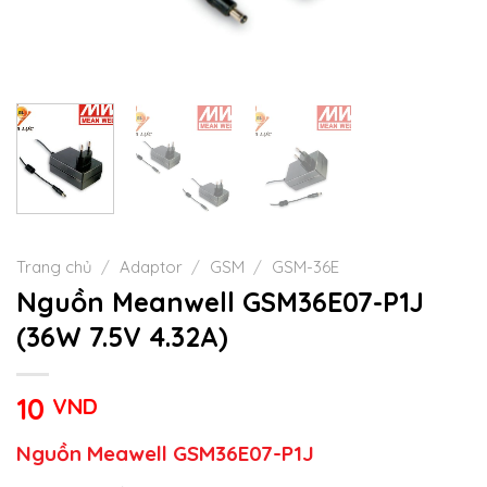
Trang chủ
/
Adaptor
/
GSM
/
GSM-36E
Nguồn Meanwell GSM36E07-P1J
(36W 7.5V 4.32A)
10
VND
Nguồn Meawell GSM36E07-P1J