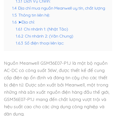
1.3.1
Dịch Vụ Chính:
1.4
Địa chỉ mua nguồn Meanwell uy tín, chất lượng
1.5
Thông tin liên hệ:
1.6
➤Địa chỉ:
1.6.1
Chi nhánh 1: (Nhật Tảo)
1.6.2
Chi nhánh 2: (Văn Chung)
1.6.3
Số điện thoại liên lạc:
Nguồn Meanwell GSM36E07-P1J là một bộ nguồn
AC-DC có công suất 36W, được thiết kế để cung
cấp điện áp ổn định và đáng tin cậy cho các thiết
bị điện tử. Được sản xuất bởi Meanwell, một trong
những nhà sản xuất nguồn điện hàng đầu thế giới,
GSM36E07-P1J mang đến chất lượng vượt trội và
hiệu suất cao cho các ứng dụng công nghiệp và
dân dụng.