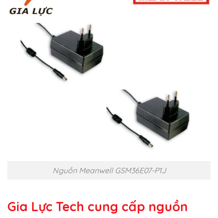
Nguồn Meanwell GSM36E07-P1J
Gia Lực Tech cung cấp
nguồn